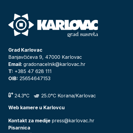
Grad Karlovac
Banjavčićeva 9, 47000 Karlovac
Email:
gradonacelnik@karlovac.hr
T:
+385 47 628 111
OIB:
25654647153
24.3°C
25.0°C Korana/Karlovac
Web kamere u Karlovcu
Kontakt za medije
press@karlovac.hr
Pisarnica