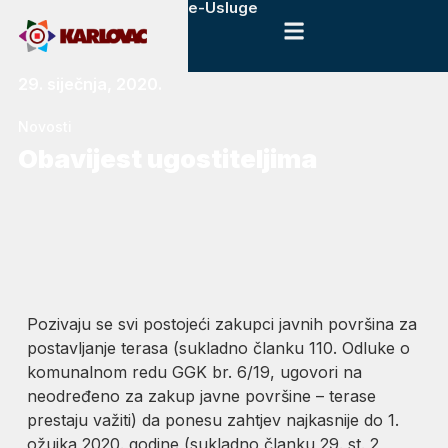
e-Usluge
29. siječnja, 2020.
Novosti
Obavijest ugostiteljima
Pozivaju se svi postojeći zakupci javnih površina za
postavljanje terasa (sukladno članku 110. Odluke o
komunalnom redu GGK br. 6/19, ugovori na
neodređeno za zakup javne površine – terase
prestaju važiti) da ponesu zahtjev najkasnije do 1.
ožujka 2020. godine (sukladno članku 29. st. 2