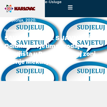
e-Usluge
8. siječnja, 2020.
Novosti
SAVJETOVANJE S JAVNOŠĆU:
Odluka o uvjetima prodaje
zemljišta u Poduzetničkoj zoni
Gornje Mekušje