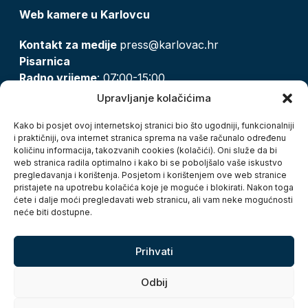
Web kamere u Karlovcu
Kontakt za medije
press@karlovac.hr
Pisarnica
Radno vrijeme
: 07:00-15:00
Email:
pisarnica@karlovac.hr
Upravljanje kolačićima
T:
047 628 210, 047 628 137
Kako bi posjet ovoj internetskoj stranici bio što ugodniji, funkcionalniji
i praktičniji, ova internet stranica sprema na vaše računalo određenu
količinu informacija, takozvanih cookies (kolačići). Oni služe da bi
Zaštita osobnih podataka
web stranica radila optimalno i kako bi se poboljšalo vaše iskustvo
pregledavanja i korištenja. Posjetom i korištenjem ove web stranice
Pristup informacijama
pristajete na upotrebu kolačića koje je moguće i blokirati. Nakon toga
Kolačići
ćete i dalje moći pregledavati web stranicu, ali vam neke mogućnosti
Izjava o pristupačnosti
neće biti dostupne.
Turistička zajednica grada Karlovca
Prihvati
Odbij