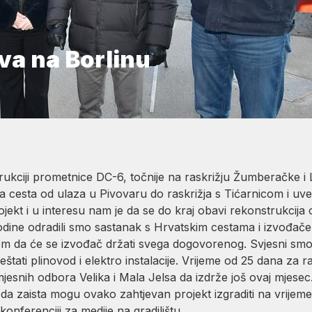
va na Borlinu
rukciji prometnice DC-6, točnije na raskrižju Žumberačke i
ena cesta od ulaza u Pivovaru do raskrižja s Tićarnicom i u
rojekt i u interesu nam je da se do kraj obavi rekonstrukcija 
 godine odradili smo sastanak s Hrvatskim cestama i izvođa
ujem da će se izvođač držati svega dogovorenog. Svjesni smo 
eštati plinovod i elektro instalacije. Vrijeme od 25 dana za 
jesnih odbora Velika i Mala Jelsa da izdrže još ovaj mjesec.
 zaista mogu ovako zahtjevan projekt izgraditi na vrijeme i k
nferenciji za medije na gradilištu.