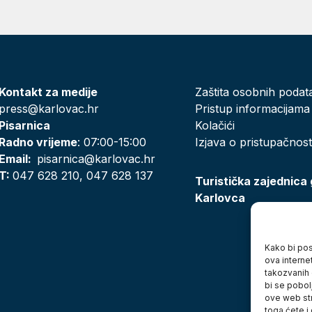
Kontakt za medije
Zaštita osobnih podat
press@karlovac.hr
Pristup informacijama
Pisarnica
Kolačići
Radno vrijeme
: 07:00-15:00
Izjava o pristupačnost
Email:
pisarnica@karlovac.hr
T:
047 628 210, 047 628 137
Turistička zajednica
Karlovca
Kako bi posj
ova interne
takozvanih 
bi se pobol
ove web str
toga ćete i