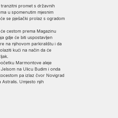
tranzitni promet s državnih
svima u spomenutim mjesnim
će se pješački prolaz s ogradom
 da će cestom prema Magazinu
a gdje će biti uspostavljen
re na njihovom parkiralištu i da
olaziti kući na način da će
ljak.
a početku Marmontove aleje
Jelsom na Ulicu Budim i onda
utocestom pa izlaz čvor Novigrad
a Astralis. Umjesto njih