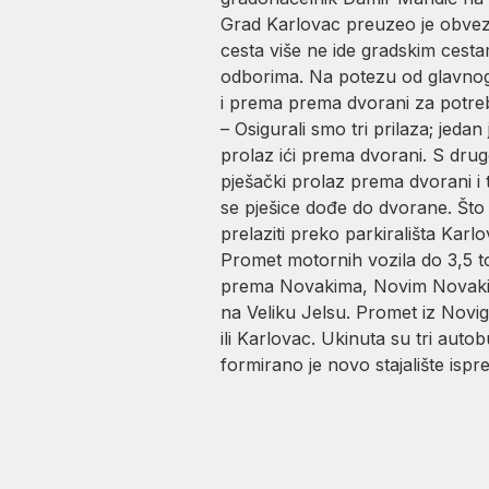
Grad Karlovac preuzeo je obvezu
cesta više ne ide gradskim cest
odborima. Na potezu od glavnog
i prema prema dvorani za potreb
– Osigurali smo tri prilaza; jed
prolaz ići prema dvorani. S drug
pješački prolaz prema dvorani i t
se pješice dođe do dvorane. Što 
prelaziti preko parkirališta Kar
Promet motornih vozila do 3,5 to
prema Novakima, Novim Novakim
na Veliku Jelsu. Promet iz Novig
ili Karlovac. Ukinuta su tri autob
formirano je novo stajalište isp