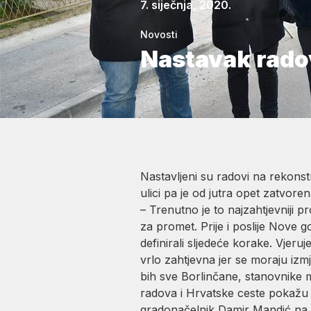
7. siječnja, 2020.
Novosti
Nastavak rado
Nastavljeni su radovi na rekonst
ulici pa je od jutra opet zatvor
– Trenutno je to najzahtjevniji p
za promet. Prije i poslije Nove
definirali sljedeće korake. Vjer
vrlo zahtjevna jer se moraju izmj
bih sve Borlinčane, stanovnike m
radova i Hrvatske ceste pokažu da
gradonačelnik Damir Mandić na ko