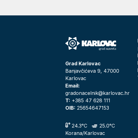
Grad Karlovac
Banjavčićeva 9, 47000
Karlovac
Email:
gradonacelnik@karlovac.hr
T:
+385 47 628 111
OIB:
25654647153
24.3°C
25.0°C
Korana/Karlovac