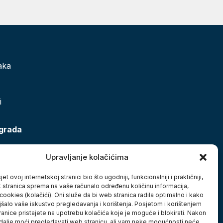
aka
i
 grada
Upravljanje kolačićima
et ovoj internetskoj stranici bio što ugodniji, funkcionalniji i praktičniji,
t stranica sprema na vaše računalo određenu količinu informacija,
cookies (kolačići). Oni služe da bi web stranica radila optimalno i kako
jšalo vaše iskustvo pregledavanja i korištenja. Posjetom i korištenjem
anice pristajete na upotrebu kolačića koje je moguće i blokirati. Nakon
 dalje moći pregledavati web stranicu, ali vam neke mogućnosti neće