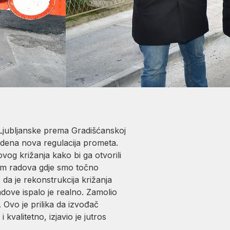
 Ljubljanske prema Gradišćanskoj
vedena nova regulacija prometa.
ovog križanja kako bi ga otvorili
čem radova gdje smo točno
da je rekonstrukcija križanja
radove ispalo je realno. Zamolio
 Ovo je prilika da izvođač
valitetno, izjavio je jutros