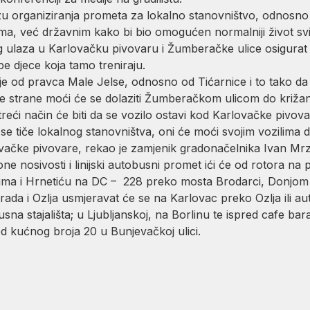
 organiziranja prometa za lokalno stanovništvo, odnosno 
ama, već državnim kako bi bio omogućen normalniji život 
 ulaza u Karlovačku pivovaru i Žumberačke ulice osigurat 
e djece koja tamo treniraju.
an je od pravca Male Jelse, odnosno od Tićarnice i to tako
e strane moći će se dolaziti Žumberačkom ulicom do križanj
reći način će biti da se vozilo ostavi kod Karlovačke pivova
se tiče lokalnog stanovništva, oni će moći svojim vozilima d
lovačke pivovare, rekao je zamjenik gradonačelnika Ivan Mrz
ne nosivosti i linijski autobusni promet ići će od rotora n
a i Hrnetiću na DC – 228 preko mosta Brodarci, Donjom 
rada i Ozlja usmjeravat će se na Karlovac preko Ozlja ili a
usna stajališta; u Ljubljanskoj, na Borlinu te ispred cafe bar
red kućnog broja 20 u Bunjevačkoj ulici.