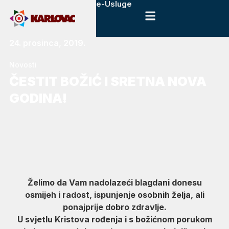
e-Usluge
24. prosinca, 2019.
Novosti
ČESTIT BOŽIĆ I SRETNA NOVA
GODINA!
Želimo da Vam nadolazeći blagdani donesu
osmijeh i radost, ispunjenje osobnih želja, ali
ponajprije dobro zdravlje.
U svjetlu Kristova rođenja i s božićnom porukom