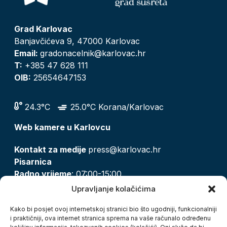
Grad Karlovac
Banjavčićeva 9, 47000 Karlovac
Email:
gradonacelnik@karlovac.hr
T:
+385 47 628 111
OIB:
25654647153
24.3°C
25.0°C Korana/Karlovac
Web kamere u Karlovcu
Kontakt za medije
press@karlovac.hr
Pisarnica
Radno vrijeme
: 07:00-15:00
Email:
pisarnica@karlovac.hr
Upravljanje kolačićima
T:
047 628 210, 047 628 137
Kako bi posjet ovoj internetskoj stranici bio što ugodniji, funkcionalniji
i praktičniji, ova internet stranica sprema na vaše računalo određenu