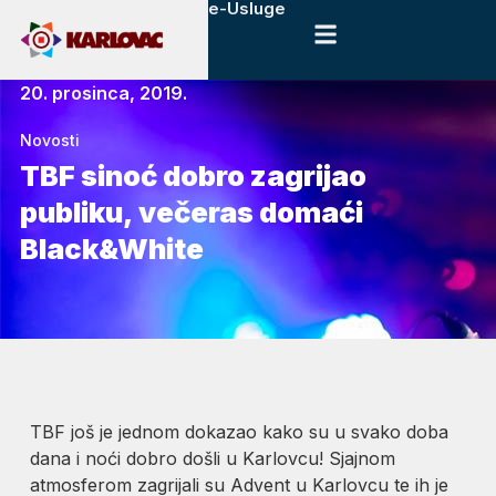
e-Usluge
20. prosinca, 2019.
Novosti
TBF sinoć dobro zagrijao
publiku, večeras domaći
Black&White
TBF još je jednom dokazao kako su u svako doba
dana i noći dobro došli u Karlovcu! Sjajnom
atmosferom zagrijali su Advent u Karlovcu te ih je