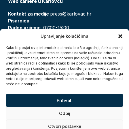
Web kamere u Karlovcu
Kontakt za medije
press@karlovac.hr
Pisarnica
Radno vrijeme
: 07:00-15:00
Email:
pisarnica@karlovac.hr
Upravljanje kolačićima
T:
047 628 210, 047 628 137
Kako bi posjet ovoj internetskoj stranici bio što ugodniji, funkcionalniji
i praktičniji, ova internet stranica sprema na vaše računalo određenu
količinu informacija, takozvanih cookies (kolačići). Oni služe da bi
Zaštita osobnih podataka
web stranica radila optimalno i kako bi se poboljšalo vaše iskustvo
pregledavanja i korištenja. Posjetom i korištenjem ove web stranice
Pristup informacijama
pristajete na upotrebu kolačića koje je moguće i blokirati. Nakon toga
Kolačići
ćete i dalje moći pregledavati web stranicu, ali vam neke mogućnosti
Izjava o pristupačnosti
neće biti dostupne.
Turistička zajednica grada Karlovca
Prihvati
Odbij
Otvori postavke