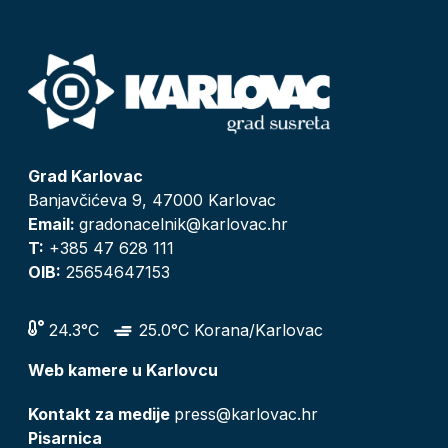
Grad Karlovac
Banjavčićeva 9, 47000 Karlovac
Email:
gradonacelnik@karlovac.hr
T:
+385 47 628 111
OIB:
25654647153
24.3°C
25.0°C Korana/Karlovac
Web kamere u Karlovcu
Kontakt za medije
press@karlovac.hr
Pisarnica