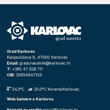
Grad Karlovac
Banjavčićeva 9, 47000 Karlovac
Email:
gradonacelnik@karlovac.hr
T:
+385 47 628 111
OIB:
25654647153
24.3°C
25.0°C Korana/Karlovac
Web kamere u Karlovcu
Kontakt za medije
press@karlovac.hr