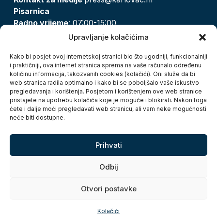
Pisarnica
Radno vrijeme
: 07:00-15:00
Email:
pisarnica@karlovac.hr
Upravljanje kolačićima
T:
047 628 210, 047 628 137
Kako bi posjet ovoj internetskoj stranici bio što ugodniji, funkcionalniji
i praktičniji, ova internet stranica sprema na vaše računalo određenu
količinu informacija, takozvanih cookies (kolačići). Oni služe da bi
Zaštita osobnih podataka
web stranica radila optimalno i kako bi se poboljšalo vaše iskustvo
pregledavanja i korištenja. Posjetom i korištenjem ove web stranice
Pristup informacijama
pristajete na upotrebu kolačića koje je moguće i blokirati. Nakon toga
Kolačići
ćete i dalje moći pregledavati web stranicu, ali vam neke mogućnosti
Izjava o pristupačnosti
neće biti dostupne.
Turistička zajednica grada Karlovca
Prihvati
Odbij
Otvori postavke
Copyright © 2026. Grad Karlovac, sva prava pridržana
Kolačići