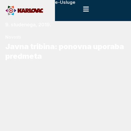
e-Usluge
9. studenoga, 2019.
Novosti
Javna tribina: ponovna uporaba
predmeta