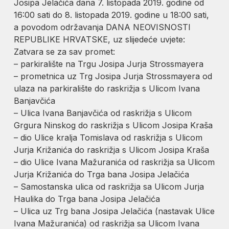
Josipa Jelačića dana 7. listopada 2019. godine od
16:00 sati do 8. listopada 2019. godine u 18:00 sati,
a povodom održavanja DANA NEOVISNOSTI
REPUBLIKE HRVATSKE, uz slijedeće uvjete:
Zatvara se za sav promet:
– parkiralište na Trgu Josipa Jurja Strossmayera
– prometnica uz Trg Josipa Jurja Strossmayera od
ulaza na parkiralište do raskrižja s Ulicom Ivana
Banjavčića
– Ulica Ivana Banjavčića od raskrižja s Ulicom
Grgura Ninskog do raskrižja s Ulicom Josipa Kraša
– dio Ulice kralja Tomislava od raskrižja s Ulicom
Jurja Križanića do raskrižja s Ulicom Josipa Kraša
– dio Ulice Ivana Mažuranića od raskrižja sa Ulicom
Jurja Križanića do Trga bana Josipa Jelačića
– Samostanska ulica od raskrižja sa Ulicom Jurja
Haulika do Trga bana Josipa Jelačića
– Ulica uz Trg bana Josipa Jelačića (nastavak Ulice
Ivana Mažuranića) od raskrižja sa Ulicom Ivana