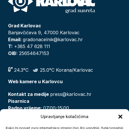
Grad Karlovac
Banjavčićeva 9, 47000 Karlovac
Email:
gradonacelnik@karlovac.hr
T:
+385 47 628 111
OIB:
25654647153
24.3°C
25.0°C Korana/Karlovac
Web kamere u Karlovcu
Kontakt za medije
press@karlovac.hr
Pisarnica
Radno vrijeme
: 07:00-15:00
Email:
pisarnica@karlovac.hr
Upravljanje kolačićima
T:
047 628 210, 047 628 137
Kako bi posjet ovoj internetskoj stranici bio što ugodniji, funkcionalniji