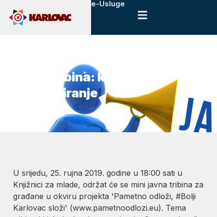
e-Usluge
23. rujna, 2019.
Novosti
Javna tribina: kućno
kompostiranje
U srijedu, 25. rujna 2019. godine u 18:00 sati u
Knjižnici za mlade, održat će se mini javna tribina za
građane u okviru projekta 'Pametno odloži, #Bolji
Karlovac složi' (www.pametnoodlozi.eu). Tema