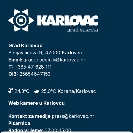
Grad Karlovac
Banjavčićeva 9, 47000 Karlovac
Email:
gradonacelnik@karlovac.hr
T:
+385 47 628 111
OIB:
25654647153
24.3°C
25.0°C Korana/Karlovac
Web kamere u Karlovcu
Kontakt za medije
press@karlovac.hr
Pisarnica
Radno vrijeme
: 07:00-15:00