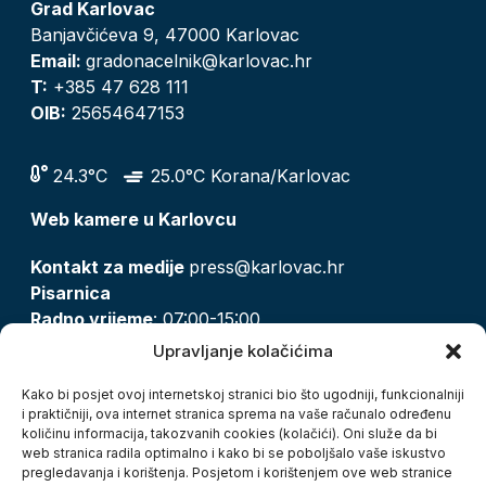
Grad Karlovac
Banjavčićeva 9, 47000 Karlovac
Email:
gradonacelnik@karlovac.hr
T:
+385 47 628 111
OIB:
25654647153
24.3°C
25.0°C Korana/Karlovac
Web kamere u Karlovcu
Kontakt za medije
press@karlovac.hr
Pisarnica
Radno vrijeme
: 07:00-15:00
Email:
pisarnica@karlovac.hr
Upravljanje kolačićima
T:
047 628 210, 047 628 137
Kako bi posjet ovoj internetskoj stranici bio što ugodniji, funkcionalniji
i praktičniji, ova internet stranica sprema na vaše računalo određenu
količinu informacija, takozvanih cookies (kolačići). Oni služe da bi
Zaštita osobnih podataka
web stranica radila optimalno i kako bi se poboljšalo vaše iskustvo
pregledavanja i korištenja. Posjetom i korištenjem ove web stranice
Pristup informacijama