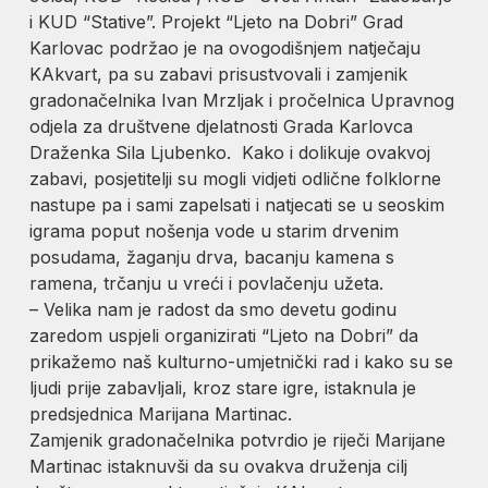
i KUD “Stative”. Projekt “Ljeto na Dobri” Grad
Karlovac podržao je na ovogodišnjem natječaju
KAkvart, pa su zabavi prisustvovali i zamjenik
gradonačelnika Ivan Mrzljak i pročelnica Upravnog
odjela za društvene djelatnosti Grada Karlovca
Draženka Sila Ljubenko. Kako i dolikuje ovakvoj
zabavi, posjetitelji su mogli vidjeti odlične folklorne
nastupe pa i sami zapelsati i natjecati se u seoskim
igrama poput nošenja vode u starim drvenim
posudama, žaganju drva, bacanju kamena s
ramena, trčanju u vreći i povlačenju užeta.
– Velika nam je radost da smo devetu godinu
zaredom uspjeli organizirati “Ljeto na Dobri” da
prikažemo naš kulturno-umjetnički rad i kako su se
ljudi prije zabavljali, kroz stare igre, istaknula je
predsjednica Marijana Martinac.
Zamjenik gradonačelnika potvrdio je riječi Marijane
Martinac istaknuvši da su ovakva druženja cilj