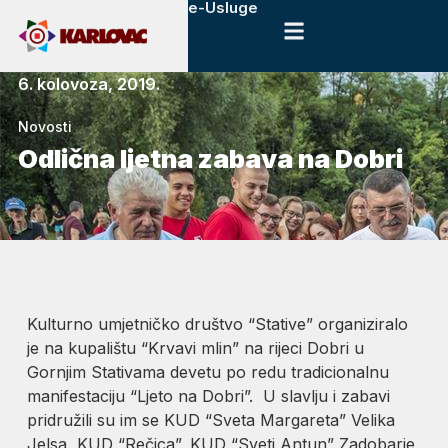
e-Usluge
6. kolovoza, 2019.
Novosti
Odlična ljetna zabava na Dobri
Kulturno umjetničko društvo “Stative” organiziralo
je na kupalištu “Krvavi mlin” na rijeci Dobri u
Gornjim Stativama devetu po redu tradicionalnu
manifestaciju “Ljeto na Dobri”. U slavlju i zabavi
pridružili su im se KUD “Sveta Margareta” Velika
Jelsa, KUD “Rečica”, KUD “Sveti Antun” Zadobarje