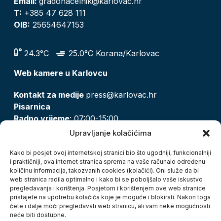
Email:
gradonacelnik@karlovac.hr
T:
+385 47 628 111
OIB:
25654647153
24.3°C
25.0°C Korana/Karlovac
Web kamere u Karlovcu
Kontakt za medije
press@karlovac.hr
Pisarnica
Radno vrijeme
: 07:00-15:00
Email:
pisarnica@karlovac.hr
Upravljanje kolačićima
T:
047 628 210, 047 628 137
Kako bi posjet ovoj internetskoj stranici bio što ugodniji, funkcionalniji
i praktičniji, ova internet stranica sprema na vaše računalo određenu
količinu informacija, takozvanih cookies (kolačići). Oni služe da bi
Zaštita osobnih podataka
web stranica radila optimalno i kako bi se poboljšalo vaše iskustvo
pregledavanja i korištenja. Posjetom i korištenjem ove web stranice
Pristup informacijama
pristajete na upotrebu kolačića koje je moguće i blokirati. Nakon toga
Kolačići
ćete i dalje moći pregledavati web stranicu, ali vam neke mogućnosti
Izjava o pristupačnosti
neće biti dostupne.