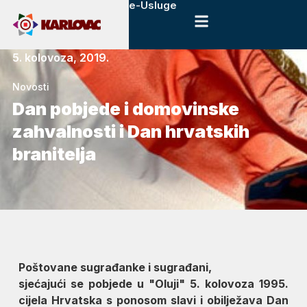
e-Usluge
5. kolovoza, 2019.
Novosti
Dan pobjede i domovinske
zahvalnosti i Dan hrvatskih
branitelja
Poštovane sugrađanke i sugrađani,
sjećajući se pobjede u "Oluji" 5. kolovoza 1995.
cijela Hrvatska s ponosom slavi i obilježava Dan