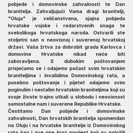
pobjede i domovinske zahvalnosti te Dan
branitelja. Zahvaljujući Vama dragi branitelji,
"Oluja" je veličanstvena, sjajna pobjeda
hrvatske vojske i redarstvenih snaga te
svekolikoga hrvatskoga naroda. Ostvarili ste
stoljetni san o neovisnoj i suverenoj hrvatskoj
državi. Vaša žrtva za dobrobit grada Karlovca i
domovine Hrvatske nikad neće biti
zaboravljena. S dubokim poštovanjem
prisjećamo se i odajemo počast svim hrvatskim
braniteljima i invalidima Domovinskog rata, a
posebno poštovanje i pijetet odajemo svim
poginulim i nestalim hrvatskim braniteljima koji su
svoje živote trajno utkali u slobodu i neovisnost
samostalne nam i suverene Republike Hrvatske.
Čestitamo Dan pobjede i domovinske
zahvalnosti, Dan hrvatskih branitelja spomendan
na Oluju i na hrvatske branitelje iz Domovinskog
rata kao i sve one kroz povijest koji su položili