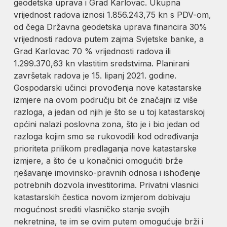
geodetska uprava i Grad Karlovac. Ukupna
vrijednost radova iznosi 1.856.243,75 kn s PDV-om,
od čega Državna geodetska uprava financira 30%
vrijednosti radova putem zajma Svjetske banke, a
Grad Karlovac 70 % vrijednosti radova ili
1.299.370,63 kn vlastitim sredstvima. Planirani
završetak radova je 15. lipanj 2021. godine.
Gospodarski učinci provođenja nove katastarske
izmjere na ovom području bit će značajni iz više
razloga, a jedan od njih je što se u toj katastarskoj
općini nalazi poslovna zona, što je i bio jedan od
razloga kojim smo se rukovodili kod određivanja
prioriteta prilikom predlaganja nove katastarske
izmjere, a što će u konačnici omogućiti brže
rješavanje imovinsko-pravnih odnosa i ishođenje
potrebnih dozvola investitorima. Privatni vlasnici
katastarskih čestica novom izmjerom dobivaju
mogućnost srediti vlasničko stanje svojih
nekretnina, te im se ovim putem omogućuje brži i