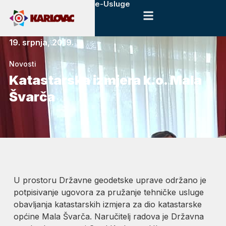
e-Usluge
19. srpnja, 2019.
Novosti
Katastarska izmjera k.o. Mala
Švarča
U prostoru Državne geodetske uprave održano je
potpisivanje ugovora za pružanje tehničke usluge
obavljanja katastarskih izmjera za dio katastarske
općine Mala Švarča. Naručitelj radova je Državna