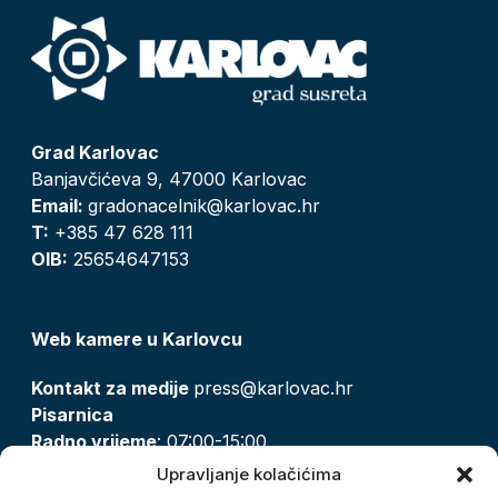
Grad Karlovac
Banjavčićeva 9, 47000 Karlovac
Email:
gradonacelnik@karlovac.hr
T:
+385 47 628 111
OIB:
25654647153
Web kamere u Karlovcu
Kontakt za medije
press@karlovac.hr
Pisarnica
Radno vrijeme
: 07:00-15:00
Email:
pisarnica@karlovac.hr
Upravljanje kolačićima
T:
047 628 210, 047 628 137