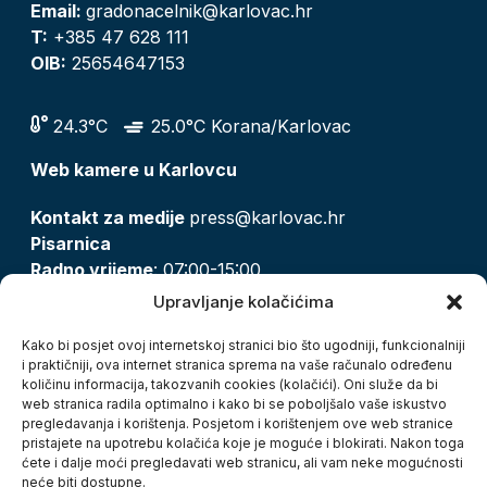
Email:
gradonacelnik@karlovac.hr
T:
+385 47 628 111
OIB:
25654647153
24.3°C
25.0°C Korana/Karlovac
Web kamere u Karlovcu
Kontakt za medije
press@karlovac.hr
Pisarnica
Radno vrijeme
: 07:00-15:00
Email:
pisarnica@karlovac.hr
Upravljanje kolačićima
T:
047 628 210, 047 628 137
Kako bi posjet ovoj internetskoj stranici bio što ugodniji, funkcionalniji
i praktičniji, ova internet stranica sprema na vaše računalo određenu
količinu informacija, takozvanih cookies (kolačići). Oni služe da bi
Zaštita osobnih podataka
web stranica radila optimalno i kako bi se poboljšalo vaše iskustvo
pregledavanja i korištenja. Posjetom i korištenjem ove web stranice
Pristup informacijama
pristajete na upotrebu kolačića koje je moguće i blokirati. Nakon toga
Kolačići
ćete i dalje moći pregledavati web stranicu, ali vam neke mogućnosti
Izjava o pristupačnosti
neće biti dostupne.