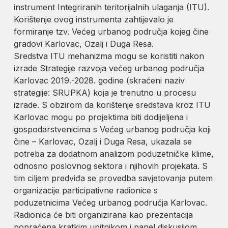
instrument Integriranih teritorijalnih ulaganja (ITU).
Korištenje ovog instrumenta zahtijevalo je
formiranje tzv. Većeg urbanog područja kojeg čine
gradovi Karlovac, Ozalj i Duga Resa.
Sredstva ITU mehanizma mogu se koristiti nakon
izrade Strategije razvoja većeg urbanog područja
Karlovac 2019.-2028. godine (skraćeni naziv
strategije: SRUPKA) koja je trenutno u procesu
izrade. S obzirom da korištenje sredstava kroz ITU
Karlovac mogu po projektima biti dodijeljena i
gospodarstvenicima s Većeg urbanog područja koji
čine – Karlovac, Ozalj i Duga Resa, ukazala se
potreba za dodatnom analizom poduzetničke klime,
odnosno poslovnog sektora i njihovih projekata. S
tim ciljem predviđa se provedba savjetovanja putem
organizacije participativne radionice s
poduzetnicima Većeg urbanog područja Karlovac.
Radionica će biti organizirana kao prezentacija
popraćena kratkim upitnikom i panel diskusijom.