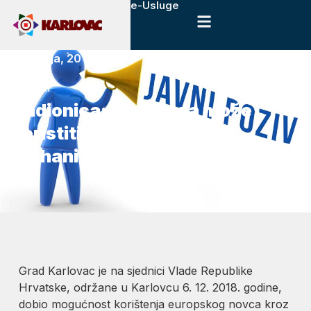
e-Usluge
8. srpnja, 2019.
Novosti
Radionica: Tko i kada može
koristiti sredstva ITU
mehanizma
Grad Karlovac je na sjednici Vlade Republike
Hrvatske, održane u Karlovcu 6. 12. 2018. godine,
dobio mogućnost korištenja europskog novca kroz