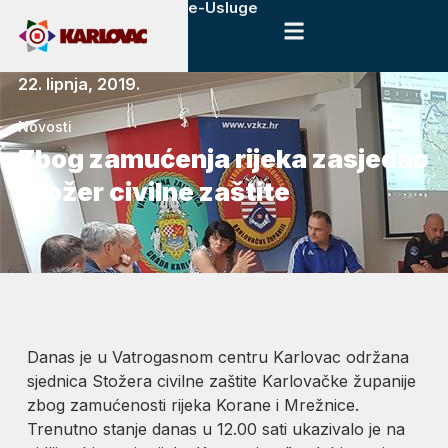
e-Usluge
22. lipnja, 2019.
Novosti
Zbog zamućenja rijeka zasjedao
Stožer civilne zaštite
Danas je u Vatrogasnom centru Karlovac održana
sjednica Stožera civilne zaštite Karlovačke županije
zbog zamućenosti rijeka Korane i Mrežnice.
Trenutno stanje danas u 12.00 sati ukazivalo je na