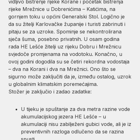
vidljivo bistrenje rijeke Korane i početak bistrenja
rijeke Mrežnice u Dobrenićima – Katićima, na
gornjem toku u općini Generalski Stol. Logično je
da su žitelji Karlovačke županije i turisti zabrinuti i
pitaju se za uzroke. Spominje se nekontrolirana
sječa šuma, posebno privatnih. U osam godina
rada HE Lešće žitelji uz rijeku Dobru i Mrežnicu
svjedoče promjenama na vodotoku. Konačno, u
ovoj godini dogodila su se četiri rekordna vodostaja
– dva na Korani i dva na Mrežnici. Ono što se
sigurno može zaključiti da je, između ostalog, uzrok
u globalnim klimatskim poremećajima.
Stožer je zaključio i zadao zadatke:
U tijeku je spuštanje za dva metra razine vode
akumulacijskog jezera HE Lešće – u
akumulaciji nisu zabilježeni gubici vode, ali je iz
preventivnih razloga odlučeno da se razina
spusti