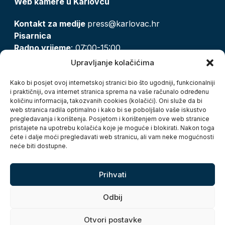
Web kamere u Karlovcu
Kontakt za medije
press@karlovac.hr
Pisarnica
Radno vrijeme
: 07:00-15:00
Email:
pisarnica@karlovac.hr
Upravljanje kolačićima
T:
047 628 210, 047 628 137
Kako bi posjet ovoj internetskoj stranici bio što ugodniji, funkcionalniji
i praktičniji, ova internet stranica sprema na vaše računalo određenu
količinu informacija, takozvanih cookies (kolačići). Oni služe da bi
Zaštita osobnih podataka
web stranica radila optimalno i kako bi se poboljšalo vaše iskustvo
pregledavanja i korištenja. Posjetom i korištenjem ove web stranice
Pristup informacijama
pristajete na upotrebu kolačića koje je moguće i blokirati. Nakon toga
Kolačići
ćete i dalje moći pregledavati web stranicu, ali vam neke mogućnosti
Izjava o pristupačnosti
neće biti dostupne.
Turistička zajednica grada Karlovca
Prihvati
Odbij
Otvori postavke