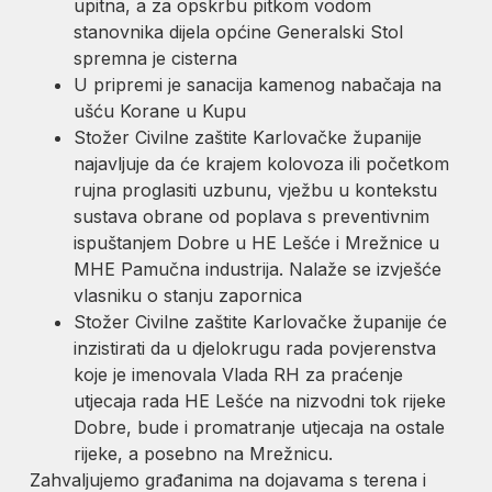
upitna, a za opskrbu pitkom vodom
stanovnika dijela općine Generalski Stol
spremna je cisterna
U pripremi je sanacija kamenog nabačaja na
ušću Korane u Kupu
Stožer Civilne zaštite Karlovačke županije
najavljuje da će krajem kolovoza ili početkom
rujna proglasiti uzbunu, vježbu u kontekstu
sustava obrane od poplava s preventivnim
ispuštanjem Dobre u HE Lešće i Mrežnice u
MHE Pamučna industrija. Nalaže se izvješće
vlasniku o stanju zapornica
Stožer Civilne zaštite Karlovačke županije će
inzistirati da u djelokrugu rada povjerenstva
koje je imenovala Vlada RH za praćenje
utjecaja rada HE Lešće na nizvodni tok rijeke
Dobre, bude i promatranje utjecaja na ostale
rijeke, a posebno na Mrežnicu.
Zahvaljujemo građanima na dojavama s terena i