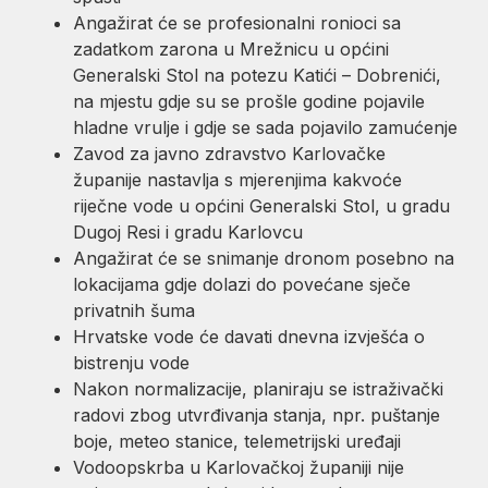
Angažirat će se profesionalni ronioci sa
zadatkom zarona u Mrežnicu u općini
Generalski Stol na potezu Katići – Dobrenići,
na mjestu gdje su se prošle godine pojavile
hladne vrulje i gdje se sada pojavilo zamućenje
Zavod za javno zdravstvo Karlovačke
županije nastavlja s mjerenjima kakvoće
riječne vode u općini Generalski Stol, u gradu
Dugoj Resi i gradu Karlovcu
Angažirat će se snimanje dronom posebno na
lokacijama gdje dolazi do povećane sječe
privatnih šuma
Hrvatske vode će davati dnevna izvješća o
bistrenju vode
Nakon normalizacije, planiraju se istraživački
radovi zbog utvrđivanja stanja, npr. puštanje
boje, meteo stanice, telemetrijski uređaji
Vodoopskrba u Karlovačkoj županiji nije