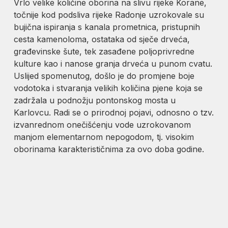
Vrlo velike količine oborina na slivu rijeke Korane,
točnije kod podsliva rijeke Radonje uzrokovale su
bujična ispiranja s kanala prometnica, pristupnih
cesta kamenoloma, ostataka od sječe drveća,
građevinske šute, tek zasađene poljoprivredne
kulture kao i nanose granja drveća u punom cvatu.
Uslijed spomenutog, došlo je do promjene boje
vodotoka i stvaranja velikih količina pjene koja se
zadržala u podnožju pontonskog mosta u
Karlovcu. Radi se o prirodnoj pojavi, odnosno o tzv.
izvanrednom onečišćenju vode uzrokovanom
manjom elementarnom nepogodom, tj. visokim
oborinama karakterističnima za ovo doba godine.