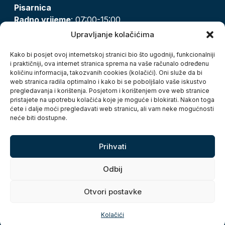
Pisarnica
Radno vrijeme
: 07:00-15:00
Email:
pisarnica@karlovac.hr
Upravljanje kolačićima
T:
047 628 210, 047 628 137
Kako bi posjet ovoj internetskoj stranici bio što ugodniji, funkcionalniji
i praktičniji, ova internet stranica sprema na vaše računalo određenu
količinu informacija, takozvanih cookies (kolačići). Oni služe da bi
Zaštita osobnih podataka
web stranica radila optimalno i kako bi se poboljšalo vaše iskustvo
pregledavanja i korištenja. Posjetom i korištenjem ove web stranice
Pristup informacijama
pristajete na upotrebu kolačića koje je moguće i blokirati. Nakon toga
Kolačići
ćete i dalje moći pregledavati web stranicu, ali vam neke mogućnosti
Izjava o pristupačnosti
neće biti dostupne.
Turistička zajednica grada Karlovca
Prihvati
Odbij
Otvori postavke
Copyright © 2026. Grad Karlovac, sva prava pridržana
Kolačići