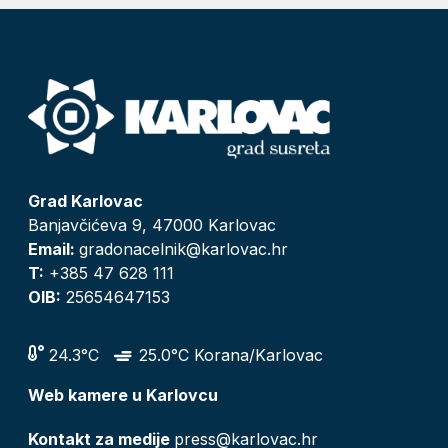
Grad Karlovac
Banjavčićeva 9, 47000 Karlovac
Email:
gradonacelnik@karlovac.hr
T:
+385 47 628 111
OIB:
25654647153
24.3°C
25.0°C Korana/Karlovac
Web kamere u Karlovcu
Kontakt za medije
press@karlovac.hr