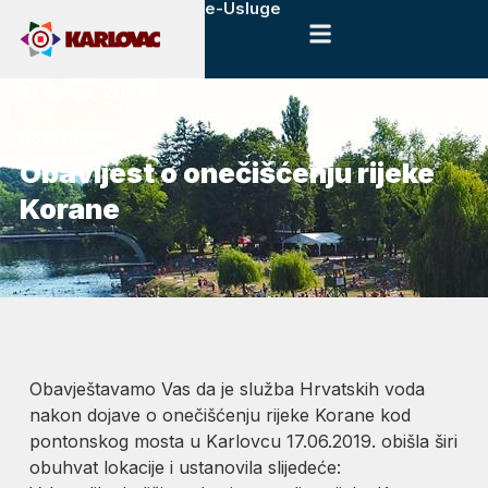
e-Usluge
21. lipnja, 2019.
Novosti
Obavijest o onečišćenju rijeke
Korane
Obavještavamo Vas da je služba Hrvatskih voda
nakon dojave o onečišćenju rijeke Korane kod
pontonskog mosta u Karlovcu 17.06.2019. obišla širi
obuhvat lokacije i ustanovila slijedeće: