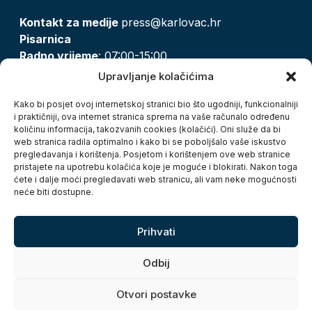
Kontakt za medije
press@karlovac.hr
Pisarnica
Radno vrijeme
: 07:00-15:00
Email:
pisarnica@karlovac.hr
Upravljanje kolačićima
T:
047 628 210, 047 628 137
Kako bi posjet ovoj internetskoj stranici bio što ugodniji, funkcionalniji
i praktičniji, ova internet stranica sprema na vaše računalo određenu
količinu informacija, takozvanih cookies (kolačići). Oni služe da bi
Zaštita osobnih podataka
web stranica radila optimalno i kako bi se poboljšalo vaše iskustvo
pregledavanja i korištenja. Posjetom i korištenjem ove web stranice
Pristup informacijama
pristajete na upotrebu kolačića koje je moguće i blokirati. Nakon toga
Kolačići
ćete i dalje moći pregledavati web stranicu, ali vam neke mogućnosti
Izjava o pristupačnosti
neće biti dostupne.
Turistička zajednica grada Karlovca
Prihvati
Odbij
Otvori postavke