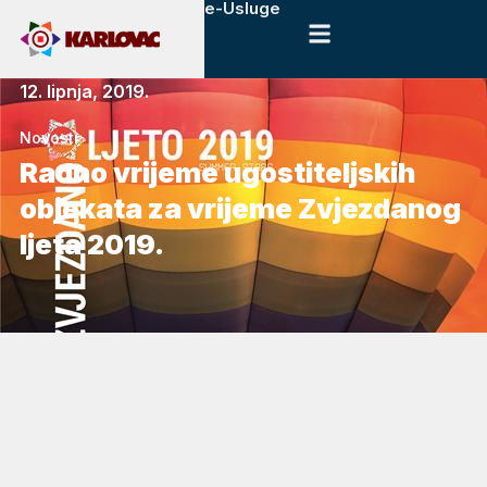
e-Usluge
12. lipnja, 2019.
Novosti
Radno vrijeme ugostiteljskih
objekata za vrijeme Zvjezdanog
ljeta 2019.