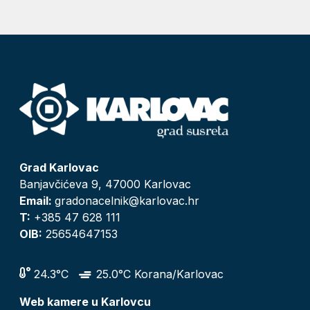
Grad Karlovac
Banjavčićeva 9, 47000 Karlovac
Email:
gradonacelnik@karlovac.hr
T:
+385 47 628 111
OIB:
25654647153
24.3°C
25.0°C Korana/Karlovac
Web kamere u Karlovcu