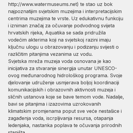
http://www.watermuseums.net) te stao uz bok
najpoznatijim svjetskim muzejima i interpretacijskim
centrima muzejima te vrste. Uz edukativnu funkciju
i izniman značaj za očuvanje podvodnog svijeta
hrvatskih rijeka, Aquatika se sada pridružila
vodećim akterima koji na svjetskoj razini imaju
ključnu ulogu u obrazovanju i podizanju svijesti o
različitim pitanjima vezanima uz vodu.
Svjetska mreža muzeja voda osnovana je kao
inicijativa za stvaranje sinergija unutar UNESCO-
ovog međunarodnog hidrološkog programa. Svoje
djelovanje udruženje usmjerava boljoj koordinaciji
komunikacijskih i obrazovnih aktivnosti muzeja i
sličnih ustanova koje se bave temom vode. Nadalje,
bavi se pitanjima i izazovima uzrokovanih
klimatskim promjenama poput sve veće nestašice i
zagađenja voda, iscrpljivanja resursa, otapanja
ledenjaka, nastanka poplava te očuvanja prirodnih
staništa.