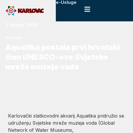
e-Usluge
3. lipnja, 2019.
Novosti
​Aquatika postala prvi hrvatski
član UNESCO-ove Svjetske
mreže muzeja voda
Karlovački slatkovodni akvarij Aquatika pridružio se
udruženju Svjetske mreže muzeja voda (Global
Network of Water Museums,