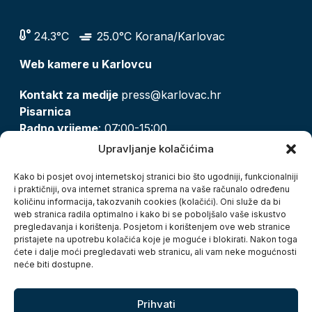
24.3°C
25.0°C Korana/Karlovac
Web kamere u Karlovcu
Kontakt za medije
press@karlovac.hr
Pisarnica
Radno vrijeme
: 07:00-15:00
Email:
pisarnica@karlovac.hr
Upravljanje kolačićima
T:
047 628 210, 047 628 137
Kako bi posjet ovoj internetskoj stranici bio što ugodniji, funkcionalniji
i praktičniji, ova internet stranica sprema na vaše računalo određenu
količinu informacija, takozvanih cookies (kolačići). Oni služe da bi
Zaštita osobnih podataka
web stranica radila optimalno i kako bi se poboljšalo vaše iskustvo
pregledavanja i korištenja. Posjetom i korištenjem ove web stranice
Pristup informacijama
pristajete na upotrebu kolačića koje je moguće i blokirati. Nakon toga
Kolačići
ćete i dalje moći pregledavati web stranicu, ali vam neke mogućnosti
Izjava o pristupačnosti
neće biti dostupne.
Turistička zajednica grada Karlovca
Prihvati