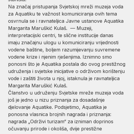
Na značaj pristupanja Svjetskoj mreži muzeja voda
za Aquatiku te važnost komuniciranja ovih tema
osvrnula se i ravnateljica Javne ustanove Aquatika
Margarita Maruškić Kulaš. — Muzeji,
interpretacijski centri, te slične institucije danas
imaju značajnu ulogu u komuniciranju vrijednosti
vodene baštine, boljem razumijevanju suvremene
vodene krize i njenim rješenjima. Iznimno smo
ponosni što je Aquatika postala dio ovog prestižnog
udruženja i svjetske inicijative o održivom korištenju
vode i zaštiti života u njoj, istaknula je ravnateljica
Margarita Maruškić Kulaš.
Članstvo u udruženju Svjetske mreže muzeja voda
još je jedno u nizu priznanja za dosadašnje
djelovanje Aquatike. Podsjetimo, Aquatika je
ponosna vlasnica brojnih nagrada i priznanja:
nagrada „Održivi turizam“ za izniman doprinos
očuvanju prirode i okoliša, dvije prestižne