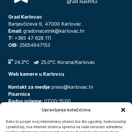
Grad Karlovac
Banjavčićeva 9, 47000 Karlovac
Email:
gradonacelnik@karlovac.hr
T:
+385 47 628 111
OIB:
25654647153
24.3°C
25.0°C Korana/Karlovac
Web kamere u Karlovcu
Kontakt za medije
press@karlovac.hr
Pisarnica
Radno vrijeme
: 07:00-15:00
Email:
pisarnica@karlovac.hr
Upravljanje kolačićima
T:
047 628 210, 047 628 137
Kako bi posjet ovoj internetskoj stranici bio što ugodniji, funkcionalniji
i praktičniji, ova internet stranica sprema na vaše računalo određenu