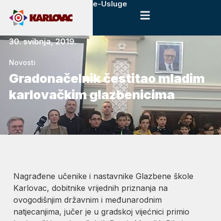
e-Usluge
30. svibnja, 2019.
Novosti
Gradonačelnik čestitao mladim
karlovačkim glazbenicima
Nagrađene učenike i nastavnike Glazbene škole
Karlovac, dobitnike vrijednih priznanja na
ovogodišnjim državnim i međunarodnim
natjecanjima, jučer je u gradskoj vijećnici primio