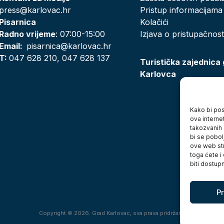
press@karlovac.hr
Pristup informacijama
Pisarnica
Kolačići
Radno vrijeme
: 07:00-15:00
Izjava o pristupačnost
Email:
pisarnica@karlovac.hr
T:
047 628 210, 047 628 137
Turistička zajednica
Karlovca
Kako bi posj
ova interne
takozvanih 
bi se pobol
ove web str
toga ćete i
biti dostup
Pr
Copyright © 2026. Grad Karlovac, sva prava pridržana