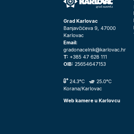
Grad Karlovac
Banjavčićeva 9, 47000
Karlovac
Email:
gradonacelnik@karlovac.hr
T:
+385 47 628 111
OIB:
25654647153
24.3°C
25.0°C
Korana/Karlovac
Web kamere u Karlovcu