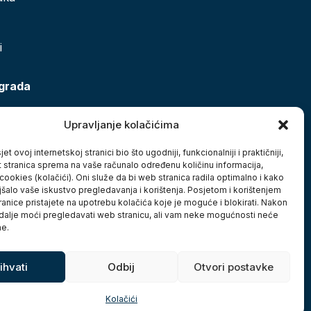
i
 grada
Upravljanje kolačićima
et ovoj internetskoj stranici bio što ugodniji, funkcionalniji i praktičniji,
t stranica sprema na vaše računalo određenu količinu informacija,
cookies (kolačići). Oni služe da bi web stranica radila optimalno i kako
jšalo vaše iskustvo pregledavanja i korištenja. Posjetom i korištenjem
anice pristajete na upotrebu kolačića koje je moguće i blokirati. Nakon
 dalje moći pregledavati web stranicu, ali vam neke mogućnosti neće
ne.
ihvati
Odbij
Otvori postavke
Kolačići