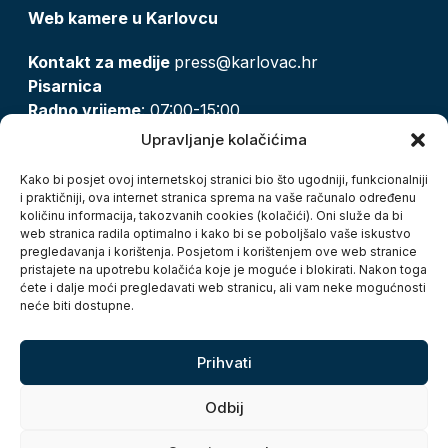
Web kamere u Karlovcu
Kontakt za medije
press@karlovac.hr
Pisarnica
Radno vrijeme
: 07:00-15:00
Email:
pisarnica@karlovac.hr
Upravljanje kolačićima
T:
047 628 210, 047 628 137
Kako bi posjet ovoj internetskoj stranici bio što ugodniji, funkcionalniji
i praktičniji, ova internet stranica sprema na vaše računalo određenu
količinu informacija, takozvanih cookies (kolačići). Oni služe da bi
Zaštita osobnih podataka
web stranica radila optimalno i kako bi se poboljšalo vaše iskustvo
pregledavanja i korištenja. Posjetom i korištenjem ove web stranice
Pristup informacijama
pristajete na upotrebu kolačića koje je moguće i blokirati. Nakon toga
Kolačići
ćete i dalje moći pregledavati web stranicu, ali vam neke mogućnosti
Izjava o pristupačnosti
neće biti dostupne.
Turistička zajednica grada Karlovca
Prihvati
Odbij