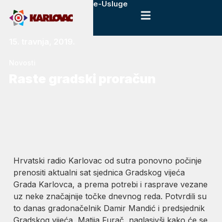
e-Usluge
15. travnja, 2019.
Novosti
Raste gradski proračun
Hrvatski radio Karlovac od sutra ponovno počinje
prenositi aktualni sat sjednica Gradskog vijeća
Grada Karlovca, a prema potrebi i rasprave vezane
uz neke značajnije točke dnevnog reda. Potvrdili su
to danas gradonačelnik Damir Mandić i predsjednik
Gradskog vijeća, Matija Furač, naglasivši kako će se