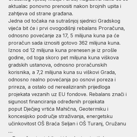
aktualac ponovno prenositi nakon brojnih upita i
zahtjeva od strane građana.
Jedna od točaka na sutrašnjoj sjednici Gradskog
vijeća bit će i prvi ovogodišnji rebalans Proračuna,
odnosno povećanje za 17, 5 milijuna kuna pa će
proračun sada iznositi gotovo 362 milijuna kuna.
Iznos od 12 milijuna kuna prenesen je iz prošle
godine, od toga skoro pet milijuna kuna viškova
gradskih ustanova, odnosno proračunskih
korisnika, a 7,2 milijuna kuna su viškovi Grada,
odnosno realno povećanja po osnovi poreza i
prireza, a ostalo od nerealiziranih prijedloga
projekata vezanih uz EU fondove. Rebalans znači i
sigunost financiranja određenih projekata
poput Dječjeg vrtića Mahična, Geotermiku i
koncesijsko područje straživanja, energetsku
učinkovitost OŠ Braća Seljan i OŠ Turanj, Oružanu
…