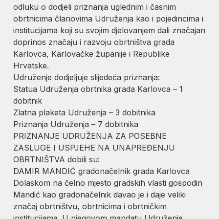
odluku o dodjeli priznanja uglednim i časnim
obrtnicima članovima Udruženja kao i pojedincima i
institucijama koji su svojim djelovanjem dali značajan
doprinos značaju i razvoju obrtništva grada
Karlovca, Karlovačke županije i Republike
Hrvatske.
Udruženje dodjeljuje slijedeća priznanja:
Statua Udruženja obrtnika grada Karlovca – 1
dobitnik
Zlatna plaketa Udruženja – 3 dobitnika
Priznanja Udruženja – 7 dobitnika
PRIZNANJE UDRUŽENJA ZA POSEBNE
ZASLUGE I USPJEHE NA UNAPREĐENJU
OBRTNIŠTVA dobili su:
DAMIR MANDIĆ gradonačelnik grada Karlovca
Dolaskom na čelno mjesto gradskih vlasti gospodin
Mandić kao gradonačelnik davao je i daje veliki
značaj obrtništvu, obrtnicima i obrtničkim
institucijama. U njegovom mandatu Udruženje