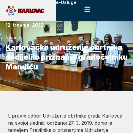
e-Usluge
12. travnja, 2019.
Novosti
Karlovačko udruženje obrtnika
dodijelilo priznanje gradočelniku
Mandiću
Upravni odbor Udruženja obrtnika grada Karlovca
na svojoj sjednici održanoj 27. 3. 2019. donio je
temeljem Pravilnika o priznanjima Udruženja