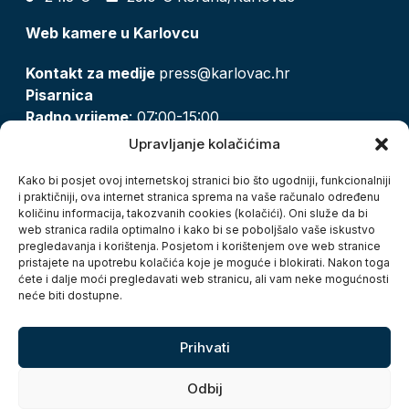
Web kamere u Karlovcu
Kontakt za medije
press@karlovac.hr
Pisarnica
Radno vrijeme
: 07:00-15:00
Email:
pisarnica@karlovac.hr
Upravljanje kolačićima
T:
047 628 210, 047 628 137
Kako bi posjet ovoj internetskoj stranici bio što ugodniji, funkcionalniji
i praktičniji, ova internet stranica sprema na vaše računalo određenu
količinu informacija, takozvanih cookies (kolačići). Oni služe da bi
Zaštita osobnih podataka
web stranica radila optimalno i kako bi se poboljšalo vaše iskustvo
pregledavanja i korištenja. Posjetom i korištenjem ove web stranice
Pristup informacijama
pristajete na upotrebu kolačića koje je moguće i blokirati. Nakon toga
Kolačići
ćete i dalje moći pregledavati web stranicu, ali vam neke mogućnosti
Izjava o pristupačnosti
neće biti dostupne.
Turistička zajednica grada Karlovca
Prihvati
Odbij