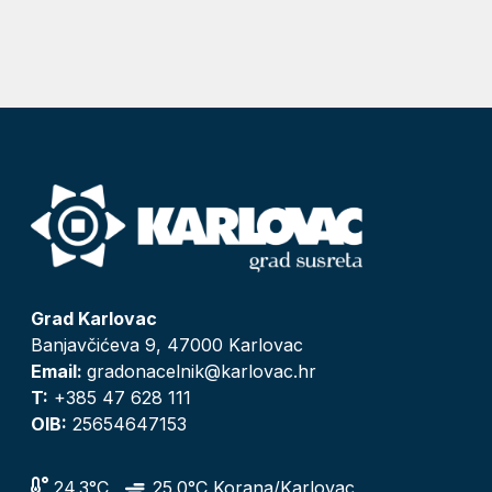
Grad Karlovac
Banjavčićeva 9, 47000 Karlovac
Email:
gradonacelnik@karlovac.hr
T:
+385 47 628 111
OIB:
25654647153
24.3°C
25.0°C Korana/Karlovac