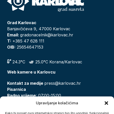
Grad Karlovac
Banjavčićeva 9, 47000 Karlovac
Email:
gradonacelnik@karlovac.hr
T:
+385 47 628 111
OIB:
25654647153
24.3°C
25.0°C Korana/Karlovac
Web kamere u Karlovcu
Kontakt za medije
press@karlovac.hr
Pisarnica
Radno vrijeme
: 07:00-15:00
Email:
pisarnica@karlovac.hr
Upravljanje kolačićima
T:
047 628 210, 047 628 137
Kako bi posjet ovoj internetskoj stranici bio što ugodniji, funkcionalniji