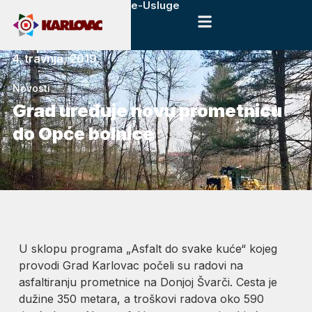
e-Usluge
4. travnja, 2019.
Novosti
Grad uređuje novu prometnicu
do Opće bolnice
U sklopu programa „Asfalt do svake kuće“ kojeg
provodi Grad Karlovac počeli su radovi na
asfaltiranju prometnice na Donjoj Švarči. Cesta je
dužine 350 metara, a troškovi radova oko 590