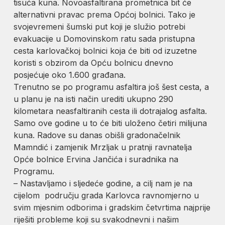
tisuća kuna. Novoasfaltirana prometnica bit će
alternativni pravac prema Općoj bolnici. Tako je
svojevremeni šumski put koji je služio potrebi
evakuacije u Domovinskom ratu sada pristupna
cesta karlovačkoj bolnici koja će biti od izuzetne
koristi s obzirom da Opću bolnicu dnevno
posjećuje oko 1.600 građana.
Trenutno se po programu asfaltira još šest cesta, a
u planu je na isti način urediti ukupno 290
kilometara neasfaltiranih cesta ili dotrajalog asfalta.
Samo ove godine u to će biti uloženo četiri milijuna
kuna. Radove su danas obišli gradonačelnik
Mamndić i zamjenik Mrzljak u pratnji ravnatelja
Opće bolnice Ervina Jančića i suradnika na
Programu.
– Nastavljamo i sljedeće godine, a cilj nam je na
cijelom području grada Karlovca ravnomjerno u
svim mjesnim odborima i gradskim četvrtima najprije
riješiti probleme koji su svakodnevni i našim