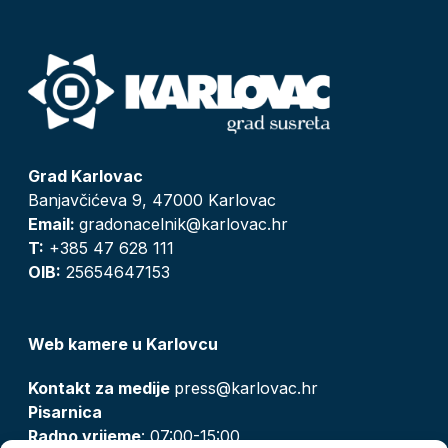
Grad Karlovac
Banjavčićeva 9, 47000 Karlovac
Email:
gradonacelnik@karlovac.hr
T:
+385 47 628 111
OIB:
25654647153
Web kamere u Karlovcu
Kontakt za medije
press@karlovac.hr
Pisarnica
Radno vrijeme
: 07:00-15:00