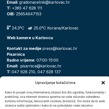
Email:
gradonacelnik@karlovac.hr
T:
+385 47 628 111
OIB:
25654647153
24.3°C
25.0°C Korana/Karlovac
Web kamere u Karlovcu
Kontakt za medije
press@karlovac.hr
Pisarnica
Radno vrijeme
: 07:00-15:00
Email:
pisarnica@karlovac.hr
T:
047 628 210, 047 628 137
Upravljanje kolačićima
Zaštita osobnih podataka
Kako bi posjet ovoj internetskoj stranici bio što ugodniji, funkcionalniji i
Pristup informacijama
praktičniji, ova internet stranica sprema na vaše računalo određenu
količinu informacija, takozvanih cookies (kolačići). Oni služe da bi web
Kolačići
stranica radila optimalno i kako bi se poboljšalo vaše iskustvo
Izjava o pristupačnosti