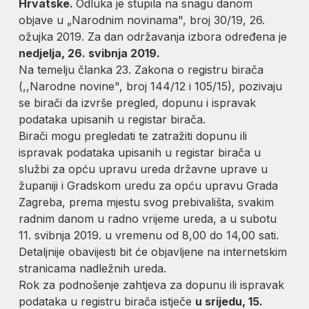
Hrvatske.
Odluka je stupila na snagu danom
objave u „Narodnim novinama", broj 30/19, 26.
ožujka 2019. Za dan održavanja izbora određena je
nedjelja, 26. svibnja 2019.
Na temelju članka 23. Zakona o registru birača
(,,Narodne novine", broj 144/12 i 105/15), pozivaju
se birači da izvrše pregled, dopunu i ispravak
podataka upisanih u registar birača.
Birači mogu pregledati te zatražiti dopunu ili
ispravak podataka upisanih u registar birača u
službi za opću upravu ureda državne uprave u
županiji i Gradskom uredu za opću upravu Grada
Zagreba, prema mjestu svog prebivališta, svakim
radnim danom u radno vrijeme ureda, a u subotu
11. svibnja 2019. u vremenu od 8,00 do 14,00 sati.
Detaljnije obavijesti bit će objavljene na internetskim
stranicama nadležnih ureda.
Rok za podnošenje zahtjeva za dopunu ili ispravak
podataka u registru birača istječe
u srijedu, 15.