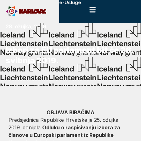
e-Usluge
28. ožujka, 2019.
Novosti
Izbori za EU parlament bit će 26.
svibnja 2019.
OBJAVA BIRAČIMA
Predsjednica Republike Hrvatske je 25. ožujka
2019. donijela
Odluku o raspisivanju izbora za
članove u Europski parlament iz Republike