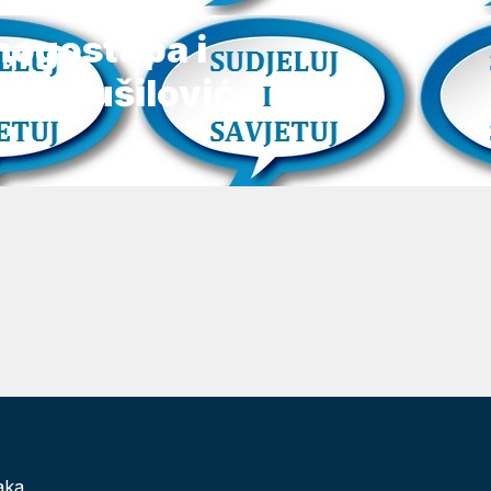
ogostupa i
C1, Tušilović
aka