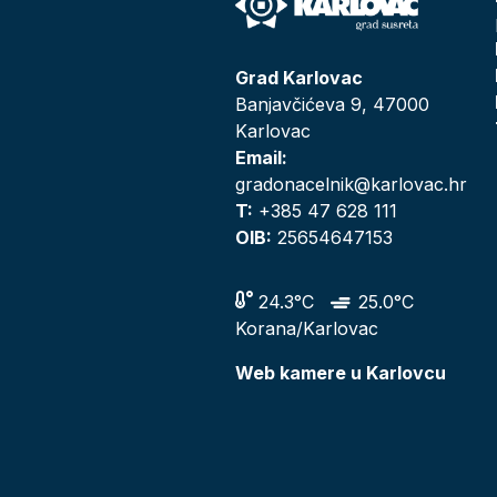
Grad Karlovac
Banjavčićeva 9, 47000
Karlovac
Email:
gradonacelnik@karlovac.hr
T:
+385 47 628 111
OIB:
25654647153
24.3°C
25.0°C
Korana/Karlovac
Web kamere u Karlovcu