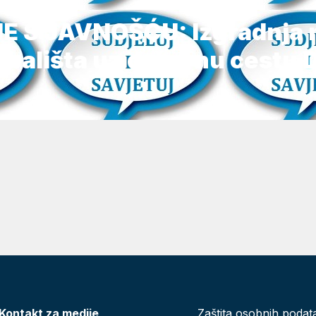
 S JAVNOŠĆU: Izgradnja n
bališta uz državnu cestu D
Kontakt za medije
Zaštita osobnih podat