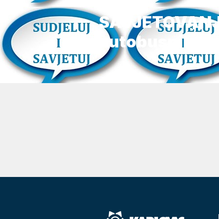
Novosti
SAVJETOVANJE
autobusnih ugi