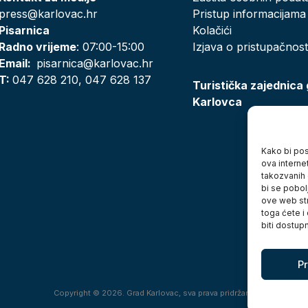
press@karlovac.hr
Pristup informacijama
Pisarnica
Kolačići
Radno vrijeme
: 07:00-15:00
Izjava o pristupačnost
Email:
pisarnica@karlovac.hr
T:
047 628 210, 047 628 137
Turistička zajednica
Karlovca
Kako bi posj
ova interne
takozvanih 
bi se pobol
ove web str
toga ćete i
biti dostup
Pr
Copyright © 2026. Grad Karlovac, sva prava pridržana