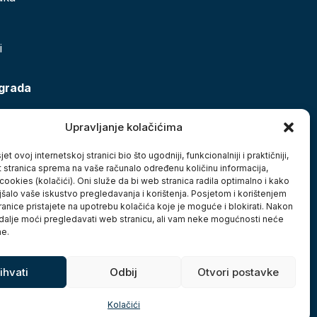
i
 grada
Upravljanje kolačićima
et ovoj internetskoj stranici bio što ugodniji, funkcionalniji i praktičniji,
t stranica sprema na vaše računalo određenu količinu informacija,
cookies (kolačići). Oni služe da bi web stranica radila optimalno i kako
jšalo vaše iskustvo pregledavanja i korištenja. Posjetom i korištenjem
anice pristajete na upotrebu kolačića koje je moguće i blokirati. Nakon
 dalje moći pregledavati web stranicu, ali vam neke mogućnosti neće
ne.
ihvati
Odbij
Otvori postavke
Kolačići