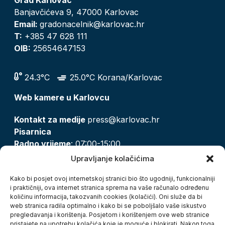
Banjavčićeva 9, 47000 Karlovac
Email:
gradonacelnik@karlovac.hr
T:
+385 47 628 111
OIB:
25654647153
24.3°C
25.0°C Korana/Karlovac
Web kamere u Karlovcu
Kontakt za medije
press@karlovac.hr
Pisarnica
Radno vrijeme
: 07:00-15:00
Email:
pisarnica@karlovac.hr
Upravljanje kolačićima
T:
047 628 210, 047 628 137
Kako bi posjet ovoj internetskoj stranici bio što ugodniji, funkcionalniji
i praktičniji, ova internet stranica sprema na vaše računalo određenu
količinu informacija, takozvanih cookies (kolačići). Oni služe da bi
Zaštita osobnih podataka
web stranica radila optimalno i kako bi se poboljšalo vaše iskustvo
pregledavanja i korištenja. Posjetom i korištenjem ove web stranice
Pristup informacijama
pristajete na upotrebu kolačića koje je moguće i blokirati. Nakon toga