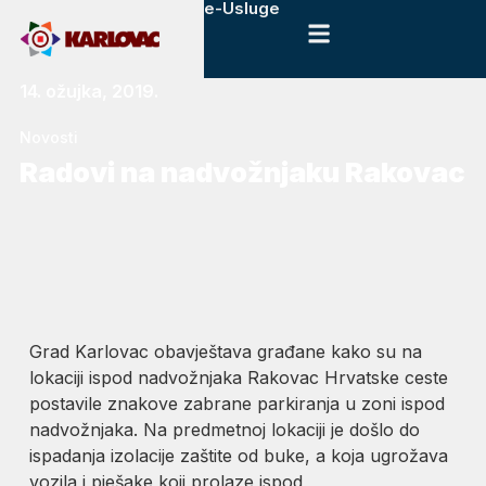
e-Usluge
14. ožujka, 2019.
Novosti
Radovi na nadvožnjaku Rakovac
Grad Karlovac obavještava građane kako su na
lokaciji ispod nadvožnjaka Rakovac Hrvatske ceste
postavile znakove zabrane parkiranja u zoni ispod
nadvožnjaka. Na predmetnoj lokaciji je došlo do
ispadanja izolacije zaštite od buke, a koja ugrožava
vozila i pješake koji prolaze ispod