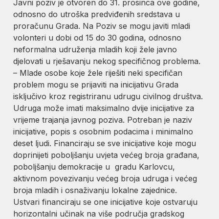
Javni poziv je otvoren do 31. prosinca ove godine,
odnosno do utroška predviđenih sredstava u
proračunu Grada. Na Poziv se mogu javiti mladi
volonteri u dobi od 15 do 30 godina, odnosno
neformalna udruženja mladih koji žele javno
djelovati u rješavanju nekog specifičnog problema.
– Mlade osobe koje žele riješiti neki specifičan
problem mogu se prijaviti na inicijativu Grada
isključivo kroz registriranu udrugu civilnog društva.
Udruga može imati maksimalno dvije inicijative za
vrijeme trajanja javnog poziva. Potreban je naziv
inicijative, popis s osobnim podacima i minimalno
deset ljudi. Financiraju se sve inicijative koje mogu
doprinijeti poboljšanju uvjeta većeg broja građana,
poboljšanju demokracije u gradu Karlovcu,
aktivnom povezivanju većeg broja udruga i većeg
broja mladih i osnaživanju lokalne zajednice.
Ustvari financiraju se one inicijative koje ostvaruju
horizontalni učinak na više područja gradskog