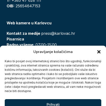
T:
+385 47 628 111
OIB:
25654647153
Web kamere u Karlovcu
Kontakt za medije
press@karlovac.hr
Pisarnica
Radno vrijeme
: 07:00-15:00
Email:
pisarnica@karlovac.hr
Upravljanje kolačićima
T:
047 628 210, 047 628 137
Kako bi posjet ovoj internetskoj stranici bio što ugodniji, funkcionalniji
i praktičniji, ova internet stranica sprema na vaše računalo određenu
količinu informacija, takozvanih cookies (kolačići). Oni služe da bi
Zaštita osobnih podataka
web stranica radila optimalno i kako bi se poboljšalo vaše iskustvo
pregledavanja i korištenja. Posjetom i korištenjem ove web stranice
Pristup informacijama
pristajete na upotrebu kolačića koje je moguće i blokirati. Nakon toga
Kolačići
ćete i dalje moći pregledavati web stranicu, ali vam neke mogućnosti
Izjava o pristupačnosti
neće biti dostupne.
Turistička zajednica grada Karlovca
Prihvati