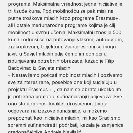
programa. Maksimalna vrijednost jedne inicijative je
tri tisuće kuna. Pod mobilnošću se pak misli na
putne troškove mladih kroz programe Erasmus+,
ali i ostale međunarodne programe kojima je cilj
mobilnost u svrhu učenja. Maksimalni iznos je 500
kuna i odnosi se na putovanje vlakom, autobusom,
zrakoplovom, trajektom. Zainteresirani se mogu
javiti u Savjet mladih gdje ćemo im pomoći u
ispunjavanju potrebnih obrazaca. kazao je Filip
Badovinac iz Savjeta mladih.
– Nastavljamo poticati mobilnost mladih i pozivamo
sve zainteresirane, posebice one koji sudjeluju u
projektu Erasmus + , da nam se obrate ukoliko im
je potrebna pomoć u sufinanciranju prijevoza. Sve
ono što doprinosi kvaliteti društvenog života,
odgovara na izazove današnjice, a možemo
prepoznati kao inicijative mladih, mi kao Grad smo
spremni sufinancirati i podržati, kazala je zamjenica
gradonačelnika Andreja Navijalić.