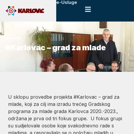
e-Usluge
28. veljače, 2019.
Novosti
#Karlovac – grad za mlade
U sklopu provedbe projekta #Karlovac – grad za
mlade, koji za cilj ima izradu trećeg Gradskog
programa za mlade grada Karlovca 2020.-2023.,
održana je prva od tri fokus grupe. U fokus grupi
su sudjelovale osobe koje svakodnevno rade s
mladima, a raspravljalo se o položaju mladih u