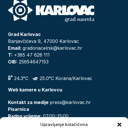
Grad Karlovac
Banjavčićeva 9, 47000 Karlovac
Email:
gradonacelnik@karlovac.hr
T:
+385 47 628 111
OIB:
25654647153
24.3°C
25.0°C Korana/Karlovac
Web kamere u Karlovcu
Kontakt za medije
press@karlovac.hr
Pisarnica
Radno vrijeme
: 07:00-15:00
Email:
pisarnica@karlovac.hr
Upravljanje kolačićima