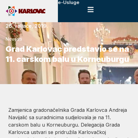
e-Usluge
26. veljače, 2019.
Novosti
Grad Karlovac predstavio se na
11. carskom balu u Korneuburgu
Zamjenica gradonačelnika Grada Karlovca Andreja
Navijalić sa suradnicima sudjelovala je na 11.
carskom balu u Korneuburgu. Delegacija Grada
Karlovca ustvari se pridružila Karlovačkoj