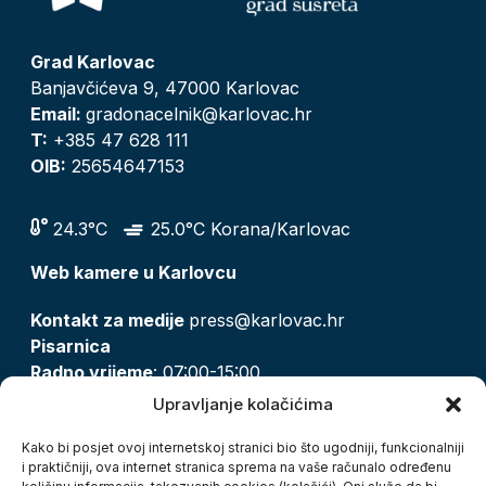
Grad Karlovac
Banjavčićeva 9, 47000 Karlovac
Email:
gradonacelnik@karlovac.hr
T:
+385 47 628 111
OIB:
25654647153
24.3°C
25.0°C Korana/Karlovac
Web kamere u Karlovcu
Kontakt za medije
press@karlovac.hr
Pisarnica
Radno vrijeme
: 07:00-15:00
Email:
pisarnica@karlovac.hr
Upravljanje kolačićima
T:
047 628 210, 047 628 137
Kako bi posjet ovoj internetskoj stranici bio što ugodniji, funkcionalniji
i praktičniji, ova internet stranica sprema na vaše računalo određenu