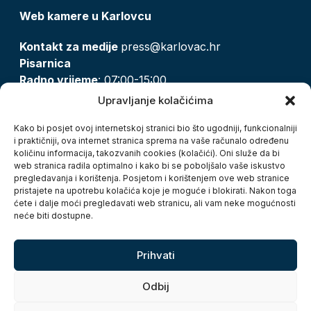
Web kamere u Karlovcu
Kontakt za medije
press@karlovac.hr
Pisarnica
Radno vrijeme
: 07:00-15:00
Email:
pisarnica@karlovac.hr
Upravljanje kolačićima
T:
047 628 210, 047 628 137
Kako bi posjet ovoj internetskoj stranici bio što ugodniji, funkcionalniji
i praktičniji, ova internet stranica sprema na vaše računalo određenu
količinu informacija, takozvanih cookies (kolačići). Oni služe da bi
Zaštita osobnih podataka
web stranica radila optimalno i kako bi se poboljšalo vaše iskustvo
pregledavanja i korištenja. Posjetom i korištenjem ove web stranice
Pristup informacijama
pristajete na upotrebu kolačića koje je moguće i blokirati. Nakon toga
Kolačići
ćete i dalje moći pregledavati web stranicu, ali vam neke mogućnosti
Izjava o pristupačnosti
neće biti dostupne.
Turistička zajednica grada Karlovca
Prihvati
Odbij