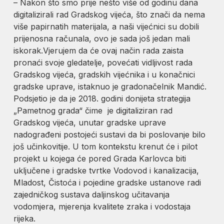
– Nakon što smo prije nešto više od godinu dana
digitalizirali rad Gradskog vijeća, što znači da nema
više papirnatih materijala, a naši vijećnici su dobili
prijenosna računala, ovo je sada još jedan mali
iskorak.Vjerujem da će ovaj način rada zaista
pronaći svoje gledatelje, povećati vidljivost rada
Gradskog vijeća, gradskih vijećnika i u konačnici
gradske uprave, istaknuo je gradonačelnik Mandić.
Podsjetio je da je 2018. godini donijeta strategija
„Pametnog grada“ čime je digitaliziran rad
Gradskog vijeća, unutar gradske uprave
nadograđeni postojeći sustavi da bi poslovanje bilo
još učinkovitije. U tom kontekstu krenut će i pilot
projekt u kojega će pored Grada Karlovca biti
uključene i gradske tvrtke Vodovod i kanalizacija,
Mladost, Čistoća i pojedine gradske ustanove radi
zajedničkog sustava daljinskog učitavanja
vodomjera, mjerenja kvalitete zraka i vodostaja
rijeka.