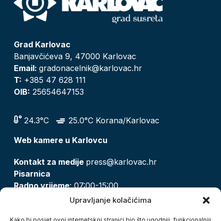
Grad Karlovac
Banjavčićeva 9, 47000 Karlovac
Email:
gradonacelnik@karlovac.hr
T:
+385 47 628 111
OIB:
25654647153
24.3°C
25.0°C Korana/Karlovac
Web kamere u Karlovcu
Kontakt za medije
press@karlovac.hr
Pisarnica
Radno vrijeme
: 07:00-15:00
Email:
pisarnica@karlovac.hr
Upravljanje kolačićima
T:
047 628 210, 047 628 137
Kako bi posjet ovoj internetskoj stranici bio što ugodniji, funkcionalniji