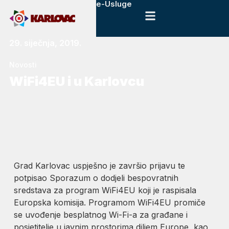
e-Usluge
29. siječnja, 2019.
Novosti
WiFi4EU i u Karlovcu
Grad Karlovac uspješno je završio prijavu te
potpisao Sporazum o dodjeli bespovratnih
sredstava za program WiFi4EU koji je raspisala
Europska komisija. Programom WiFi4EU promiče
se uvođenje besplatnog Wi-Fi-a za građane i
posjetitelje u javnim prostorima diljem Europe, kao