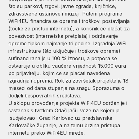
što su parkovi, trgovi, javne zgrade, knjižnice,
zdravstvene ustanove i muzeji. Putem programa
WiFi4EU financira se oprema i troškovi postavljanja
(točke za pristup internetu), a korisnik će plaćati za
povezivost (internetska pretplata) i održavanje
opreme tijekom najmanje tri godine. Izgradnja WiFi
infrastrukture (što uključuje i troškove opreme)
sufinancirana je u 100 % iznosu, a potpora se
ostvaruje u obliku vaučera vrijednosti 15.000 eura
po prijavitelju, kojim će se plaćati navedena
izgradnja i oprema. Rok za završetak projekta je 18
mjeseci od dana stupanja na snagu Sporazuma o
dodjeli bespovratnih sredstava.
U sklopu provođenja projekta WiFi4EU održan je i
sastanak s tvrtkom Odašiljači i veze na kojem je
sudjelovao i Grad Karlovac uz predstavnike
Karlovačke županije, a na temu brzina pristupa
internetu preko WiFi4EU mreže.