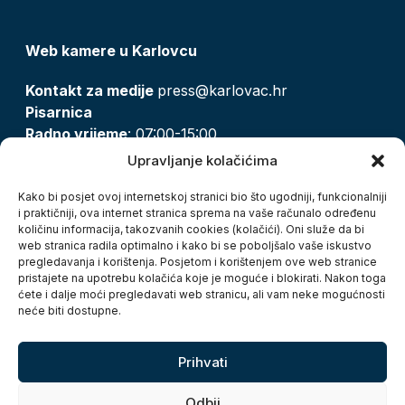
Web kamere u Karlovcu
Kontakt za medije
press@karlovac.hr
Pisarnica
Radno vrijeme
: 07:00-15:00
Email:
pisarnica@karlovac.hr
Upravljanje kolačićima
T:
047 628 210, 047 628 137
Kako bi posjet ovoj internetskoj stranici bio što ugodniji, funkcionalniji
i praktičniji, ova internet stranica sprema na vaše računalo određenu
količinu informacija, takozvanih cookies (kolačići). Oni služe da bi
Zaštita osobnih podataka
web stranica radila optimalno i kako bi se poboljšalo vaše iskustvo
pregledavanja i korištenja. Posjetom i korištenjem ove web stranice
Pristup informacijama
pristajete na upotrebu kolačića koje je moguće i blokirati. Nakon toga
Kolačići
ćete i dalje moći pregledavati web stranicu, ali vam neke mogućnosti
Izjava o pristupačnosti
neće biti dostupne.
Turistička zajednica grada Karlovca
Prihvati
Odbij