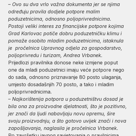
–
Ovo su dva vrlo važna dokumenta jer se njima
određuju pravila dodjele potpore malim
poduzetnicima, odnosno poljoprivrednicima.
Postoji veliki interes za financijske potpore kojima
Grad Karlovac potiče dobru poduzetničku klimu i
pomaže osobito mladim poduzetnicima, istaknula
je pročelnica Upravnog odjela za gospodarstvo,
poljoprivredu i turizam, Andrea Vrbanek.
Prijedlozi pravilnika donose neke izmjene poput
one da mladi poduzetnici imaju veće potpore nego
do sada, odnosno priznavanje 80 posto ulaganja,
umjesto dosadašnjih 70 posto, a tako i mladim
poljoprivrednicima.
–
Najkorištenija potpora u poduzetništvu dosad je
bila ona za proizvodne djelatnosti, što je pozitivno,
jer znači da ljudi nabavljaju novu opremu, šire
svoju proizvodnju, a što gotovo uvijek znači i nova
zapošljavanja, naglasila je pročelnica Vrbanek.
Po završetku javnog savjetovanja o pravilnicima,