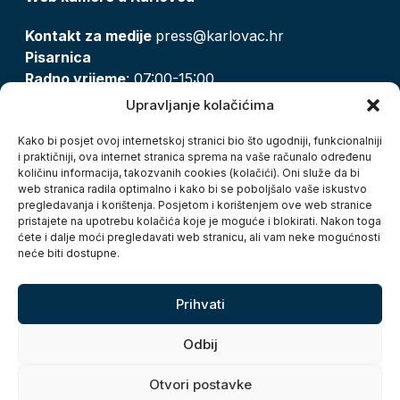
Kontakt za medije
press@karlovac.hr
Pisarnica
Radno vrijeme
: 07:00-15:00
Email:
pisarnica@karlovac.hr
Upravljanje kolačićima
T:
047 628 210, 047 628 137
Kako bi posjet ovoj internetskoj stranici bio što ugodniji, funkcionalniji
i praktičniji, ova internet stranica sprema na vaše računalo određenu
količinu informacija, takozvanih cookies (kolačići). Oni služe da bi
Zaštita osobnih podataka
web stranica radila optimalno i kako bi se poboljšalo vaše iskustvo
pregledavanja i korištenja. Posjetom i korištenjem ove web stranice
Pristup informacijama
pristajete na upotrebu kolačića koje je moguće i blokirati. Nakon toga
Kolačići
ćete i dalje moći pregledavati web stranicu, ali vam neke mogućnosti
Izjava o pristupačnosti
neće biti dostupne.
Turistička zajednica grada Karlovca
Prihvati
Odbij
Otvori postavke