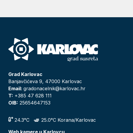
Grad Karlovac
Banjavčićeva 9, 47000 Karlovac
Email:
gradonacelnik@karlovac.hr
T:
+385 47 628 111
OIB:
25654647153
24.3°C
25.0°C Korana/Karlovac
Web kamere u Karlovcu