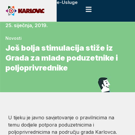
e-Usluge
25. siječnja, 2019.
Novosti
Još bolja stimulacija stiže iz
Grada za mlade poduzetnike i
poljoprivrednike
U tijeku je javno savjetovanje o pravilnicima na
temu dodjele potpora poduzetnicima i
poljoprivrednicima na području grada Karlovca.