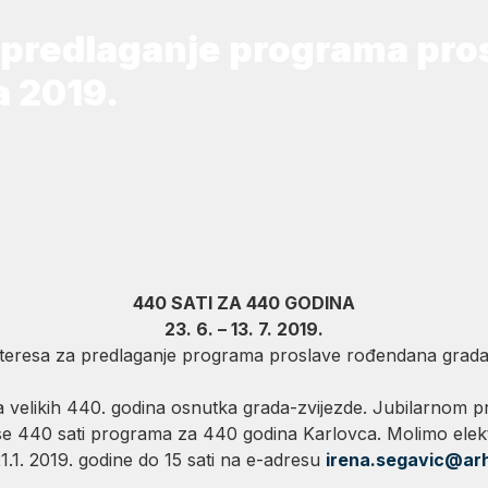
a predlaganje programa pro
a 2019.
440 SATI ZA 440 GODINA
23. 6. – 13. 7. 2019.
interesa za predlaganje programa
proslave rođendana grada
a velikih 440. godina osnutka grada-zvijezde. Jubilarnom p
se 440 sati programa za 440 godina Karlovca. Molimo elek
 21.1. 2019. godine do 15 sati na e-adresu
irena.segavic@arh