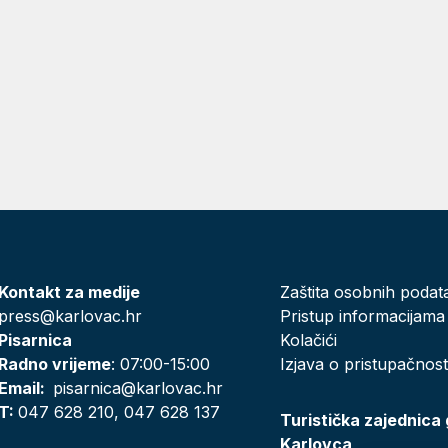
Kontakt za medije
Zaštita osobnih podat
press@karlovac.hr
Pristup informacijama
Pisarnica
Kolačići
Radno vrijeme
: 07:00-15:00
Izjava o pristupačnost
Email:
pisarnica@karlovac.hr
T:
047 628 210, 047 628 137
Turistička zajednica
Karlovca