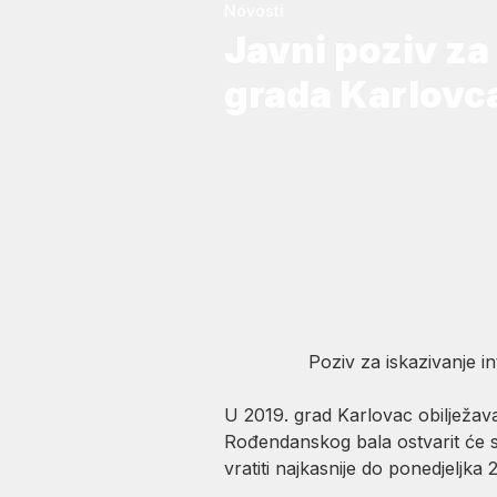
Novosti
Javni poziv z
grada Karlovc
Poziv
za iskazivanje 
U 2019. grad Karlovac obilježav
Rođendanskog bala ostvarit će 
vratiti najkasnije do ponedjeljka