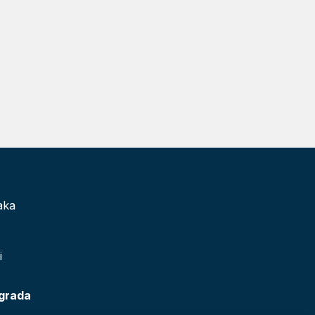
aka
i
 grada