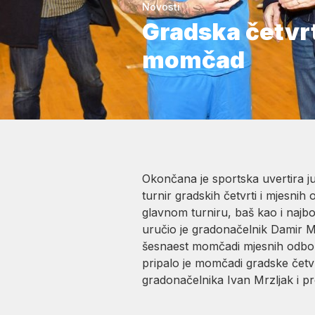
Novosti
Gradska četvr
momčad
Okončana je sportska uvertira 
turnir gradskih četvrti i mjesnih
glavnom turniru, baš kao i najbo
uručio je gradonačelnik Damir M
šesnaest momčadi mjesnih odbora
pripalo je momčadi gradske četv
gradonačelnika Ivan Mrzljak i p