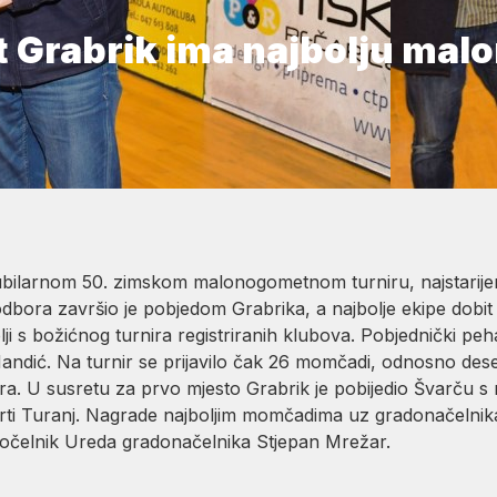
t Grabrik ima najbolju ma
jubilarnom 50. zimskom malonogometnom turniru, najstarij
 odbora završio je pobjedom Grabrika, a najbolje ekipe dobit 
lji s božićnog turnira registriranih klubova. Pobjednički 
andić. Na turnir se prijavilo čak 26 momčadi, odnosno dese
. U susretu za prvo mjesto Grabrik je pobijedio Švarču s r
rti Turanj. Nagrade najboljim momčadima uz gradonačelnika
ročelnik Ureda gradonačelnika Stjepan Mrežar.