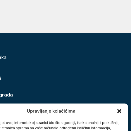
aka
i
 grada
Upravljanje kolačićima
et ovoj internetskoj stranici bio što ugodniji, funkcionalniji i praktičniji,
t stranica sprema na vaše računalo određenu količinu informacija,