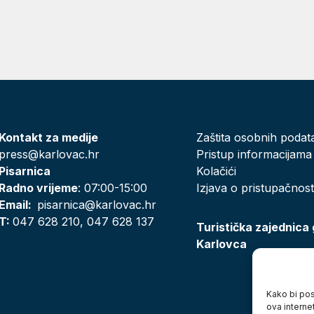
Kontakt za medije
Zaštita osobnih podat
press@karlovac.hr
Pristup informacijama
Pisarnica
Kolačići
Radno vrijeme
: 07:00-15:00
Izjava o pristupačnost
Email:
pisarnica@karlovac.hr
T:
047 628 210, 047 628 137
Turistička zajednica
Karlovca
Kako bi posj
ova interne