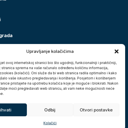
i
 grada
Upravljanje kolačićima
et ovoj internetskoj stranici bio što ugodniji, funkcionalniji i praktičniji,
t stranica sprema na vaše računalo određenu količinu informacija,
cookies (kolačići). Oni služe da bi web stranica radila optimalno i kako
jšalo vaše iskustvo pregledavanja i korištenja. Posjetom i korištenjem
anice pristajete na upotrebu kolačića koje je moguće i blokirati. Nakon
 dalje moći pregledavati web stranicu, ali vam neke mogućnosti neće
ne.
ihvati
Odbij
Otvori postavke
Kolačići