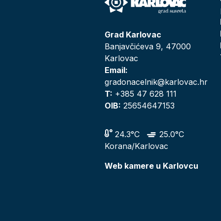
Grad Karlovac
Banjavčićeva 9, 47000
Karlovac
Email:
gradonacelnik@karlovac.hr
T:
+385 47 628 111
OIB:
25654647153
24.3°C
25.0°C
Korana/Karlovac
Web kamere u Karlovcu