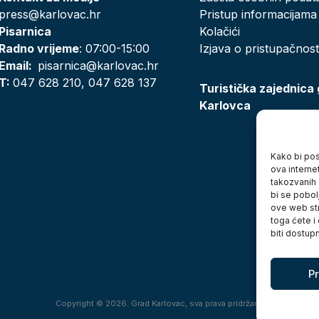
press@karlovac.hr
Pristup informacijama
Pisarnica
Kolačići
Radno vrijeme
: 07:00-15:00
Izjava o pristupačnost
Email:
pisarnica@karlovac.hr
T:
047 628 210, 047 628 137
Turistička zajednica
Karlovca
Kako bi posj
ova interne
takozvanih 
bi se pobol
ove web str
toga ćete i
biti dostup
Pr
Copyright © 2026. Grad Karlovac, sva prava pridržana