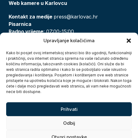
Web kamere u Karlovcu
Kontakt za medije
press@karlovac.hr
Pisarnica
Radno vrijeme
: 07:00-15:00
Email:
pisarnica@karlovac.hr
Upravljanje kolačićima
T:
047 628 210, 047 628 137
Kako bi posjet ovoj internetskoj stranici bio što ugodniji, funkcionalniji
i praktičniji, ova internet stranica sprema na vaše računalo određenu
količinu informacija, takozvanih cookies (kolačići). Oni služe da bi
Zaštita osobnih podataka
web stranica radila optimalno i kako bi se poboljšalo vaše iskustvo
pregledavanja i korištenja. Posjetom i korištenjem ove web stranice
Pristup informacijama
pristajete na upotrebu kolačića koje je moguće i blokirati. Nakon toga
Kolačići
ćete i dalje moći pregledavati web stranicu, ali vam neke mogućnosti
Izjava o pristupačnosti
neće biti dostupne.
Turistička zajednica grada Karlovca
Prihvati
Odbij
Otvori postavke