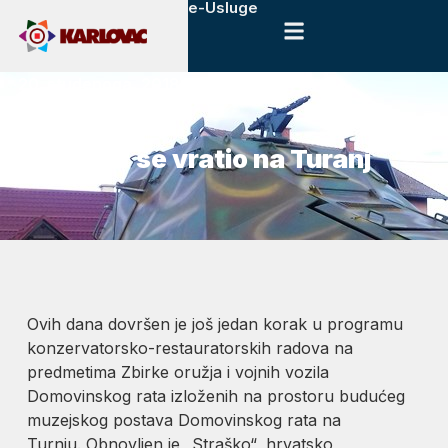
e-Usluge
20. studenoga, 2018.
Novosti
Straško“ se vratio na Turanj
Ovih dana dovršen je još jedan korak u programu
konzervatorsko-restauratorskih radova na
predmetima Zbirke oružja i vojnih vozila
Domovinskog rata izloženih na prostoru budućeg
muzejskog postava Domovinskog rata na
Turnju. Obnovljen je „Straško“, hrvatsko