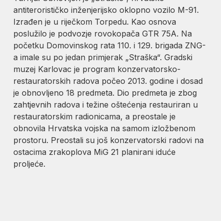
antiterorističko inženjerijsko oklopno vozilo M-91.
Izrađen je u riječkom Torpedu. Kao osnova
poslužilo je podvozje rovokopača GTR 75A. Na
početku Domovinskog rata 110. i 129. brigada ZNG-
a imale su po jedan primjerak „Straška“. Gradski
muzej Karlovac je program konzervatorsko-
restauratorskih radova počeo 2013. godine i dosad
je obnovljeno 18 predmeta. Dio predmeta je zbog
zahtjevnih radova i težine oštećenja restauriran u
restauratorskim radionicama, a preostale je
obnovila Hrvatska vojska na samom izložbenom
prostoru. Preostali su još konzervatorski radovi na
ostacima zrakoplova MiG 21 planirani iduće
proljeće.