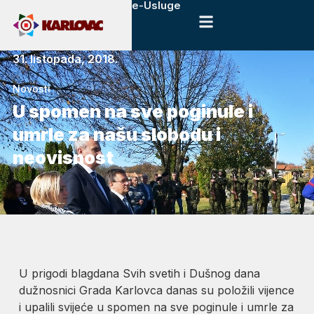
e-Usluge
31. listopada, 2018.
Novosti
U spomen na sve poginule i
umrle za našu slobodu i
neovisnost
U prigodi blagdana Svih svetih i Dušnog dana
dužnosnici Grada Karlovca danas su položili vijence
i upalili svijeće u spomen na sve poginule i umrle za