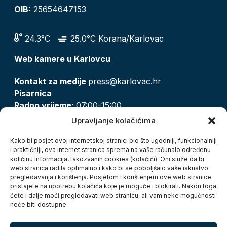
OIB:
25654647153
24.3°C
25.0°C Korana/Karlovac
Web kamere u Karlovcu
Kontakt za medije
press@karlovac.hr
Pisarnica
Radno vrijeme
: 07:00-15:00
Email:
pisarnica@karlovac.hr
Upravljanje kolačićima
T:
047 628 210, 047 628 137
Kako bi posjet ovoj internetskoj stranici bio što ugodniji, funkcionalniji
i praktičniji, ova internet stranica sprema na vaše računalo određenu
količinu informacija, takozvanih cookies (kolačići). Oni služe da bi
Zaštita osobnih podataka
web stranica radila optimalno i kako bi se poboljšalo vaše iskustvo
pregledavanja i korištenja. Posjetom i korištenjem ove web stranice
Pristup informacijama
pristajete na upotrebu kolačića koje je moguće i blokirati. Nakon toga
Kolačići
ćete i dalje moći pregledavati web stranicu, ali vam neke mogućnosti
Izjava o pristupačnosti
neće biti dostupne.