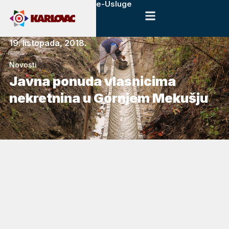
e-Usluge
19. listopada, 2018.
Novosti
Javna ponuda vlasnicima
nekretnina u Gornjem Mekušju