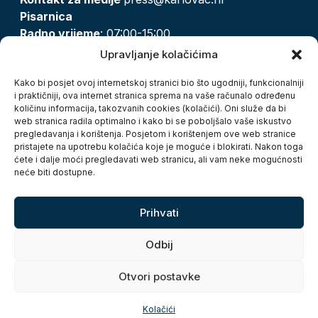
Pisarnica
Radno vrijeme
: 07:00-15:00
Email:
pisarnica@karlovac.hr
Upravljanje kolačićima
T:
047 628 210, 047 628 137
Kako bi posjet ovoj internetskoj stranici bio što ugodniji, funkcionalniji
i praktičniji, ova internet stranica sprema na vaše računalo određenu
količinu informacija, takozvanih cookies (kolačići). Oni služe da bi
Zaštita osobnih podataka
web stranica radila optimalno i kako bi se poboljšalo vaše iskustvo
pregledavanja i korištenja. Posjetom i korištenjem ove web stranice
Pristup informacijama
pristajete na upotrebu kolačića koje je moguće i blokirati. Nakon toga
Kolačići
ćete i dalje moći pregledavati web stranicu, ali vam neke mogućnosti
Izjava o pristupačnosti
neće biti dostupne.
Turistička zajednica grada Karlovca
Prihvati
Odbij
Otvori postavke
Copyright © 2026. Grad Karlovac, sva prava pridržana
Kolačići