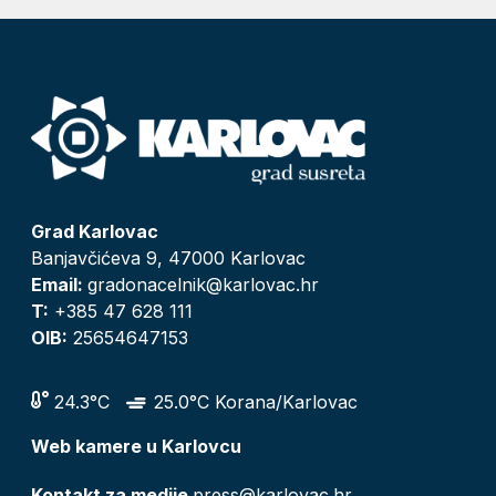
Grad Karlovac
Banjavčićeva 9, 47000 Karlovac
Email:
gradonacelnik@karlovac.hr
T:
+385 47 628 111
OIB:
25654647153
24.3°C
25.0°C Korana/Karlovac
Web kamere u Karlovcu
Kontakt za medije
press@karlovac.hr