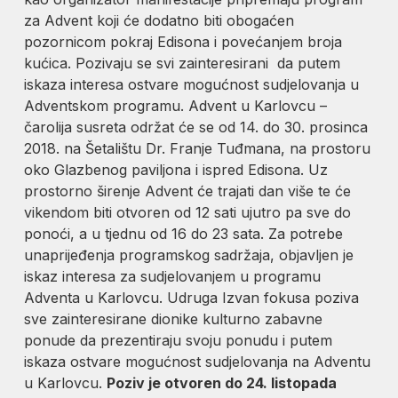
za Advent koji će dodatno biti obogaćen
pozornicom pokraj Edisona i povećanjem broja
kućica. Pozivaju se svi zainteresirani da putem
iskaza interesa ostvare mogućnost sudjelovanja u
Adventskom programu. Advent u Karlovcu –
čarolija susreta održat će se od 14. do 30. prosinca
2018. na Šetalištu Dr. Franje Tuđmana, na prostoru
oko Glazbenog paviljona i ispred Edisona. Uz
prostorno širenje Advent će trajati dan više te će
vikendom biti otvoren od 12 sati ujutro pa sve do
ponoći, a u tjednu od 16 do 23 sata. Za potrebe
unaprijeđenja programskog sadržaja, objavljen je
iskaz interesa za sudjelovanjem u programu
Adventa u Karlovcu. Udruga Izvan fokusa poziva
sve zainteresirane dionike kulturno zabavne
ponude da prezentiraju svoju ponudu i putem
iskaza ostvare mogućnost sudjelovanja na Adventu
u Karlovcu.
Poziv je otvoren do 24. listopada