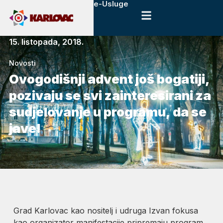
e-Usluge
15. listopada, 2018.
Novosti
Ovogodišnji advent još bogatiji,
pozivaju se svi zainteresirani za
sudjelovanje u programu, da se
jave!
Grad Karlovac kao nositelj i udruga Izvan fokusa
kao organizator manifestacije pripremaju program