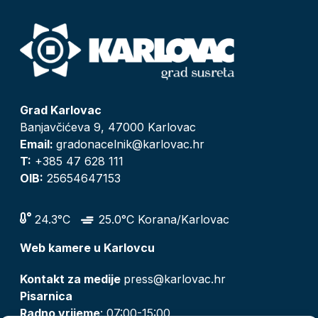
Grad Karlovac
Banjavčićeva 9, 47000 Karlovac
Email:
gradonacelnik@karlovac.hr
T:
+385 47 628 111
OIB:
25654647153
24.3°C
25.0°C Korana/Karlovac
Web kamere u Karlovcu
Kontakt za medije
press@karlovac.hr
Pisarnica
Radno vrijeme
: 07:00-15:00