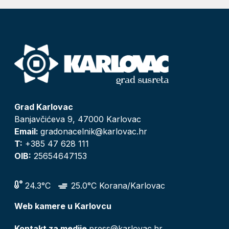
Grad Karlovac
Banjavčićeva 9, 47000 Karlovac
Email:
gradonacelnik@karlovac.hr
T:
+385 47 628 111
OIB:
25654647153
24.3°C
25.0°C Korana/Karlovac
Web kamere u Karlovcu
Kontakt za medije
press@karlovac.hr