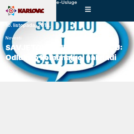
e-Usluge
10. listopada, 2018.
Novosti
SAVJETOVANJE S JAVNOŠĆU:
Odluka o komunalnoj naknadi