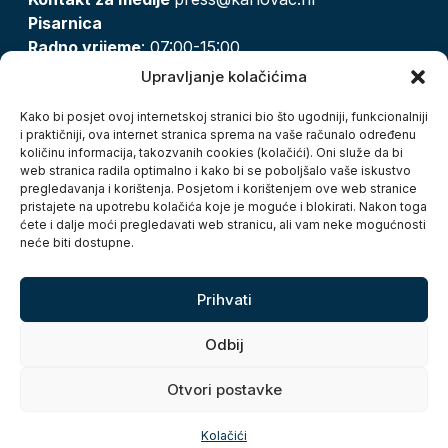
Pisarnica
Radno vrijeme
: 07:00-15:00
Email:
pisarnica@karlovac.hr
Upravljanje kolačićima
T:
047 628 210, 047 628 137
Kako bi posjet ovoj internetskoj stranici bio što ugodniji, funkcionalniji
i praktičniji, ova internet stranica sprema na vaše računalo određenu
količinu informacija, takozvanih cookies (kolačići). Oni služe da bi
Zaštita osobnih podataka
web stranica radila optimalno i kako bi se poboljšalo vaše iskustvo
pregledavanja i korištenja. Posjetom i korištenjem ove web stranice
Pristup informacijama
pristajete na upotrebu kolačića koje je moguće i blokirati. Nakon toga
Kolačići
ćete i dalje moći pregledavati web stranicu, ali vam neke mogućnosti
Izjava o pristupačnosti
neće biti dostupne.
Turistička zajednica grada Karlovca
Prihvati
Odbij
Otvori postavke
Copyright © 2026. Grad Karlovac, sva prava pridržana
Kolačići