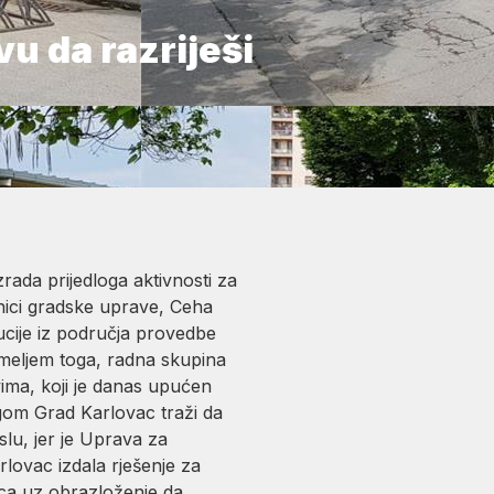
u da razriješi
rada prijedloga aktivnosti za
nici gradske uprave, Ceha
itucije iz područja provedbe
meljem toga, radna skupina
vima, koji je danas upućen
ogom Grad Karlovac traži da
lu, jer je Uprava za
rlovac izdala rješenje za
vca uz obrazloženje da