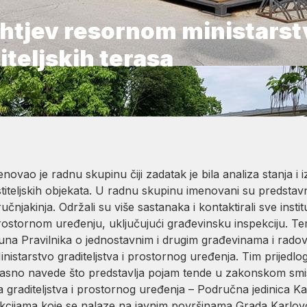
htjev resornom ministarstv
teljskih terasa
ao je radnu skupinu čiji zadatak je bila analiza stanja i iz
titeljskih objekata. U radnu skupinu imenovani su predstav
učnjakinja. Održali su više sastanaka i kontaktirali sve inst
ostornom uređenju, uključujući građevinsku inspekciju. Te
dopuna Pravilnika o jednostavnim i drugim građevinama i rado
istarstvo graditeljstva i prostornog uređenja. Tim prijedl
 jasno navede što predstavlja pojam tende u zakonskom smis
a graditeljstva i prostornog uređenja – Područna jedinica Ka
rukcijama koje se nalaze na javnim površinama Grada Karlo