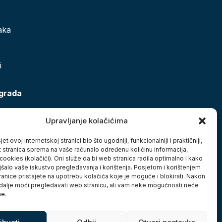
aka
i
 grada
Upravljanje kolačićima
et ovoj internetskoj stranici bio što ugodniji, funkcionalniji i praktičniji,
t stranica sprema na vaše računalo određenu količinu informacija,
cookies (kolačići). Oni služe da bi web stranica radila optimalno i kako
jšalo vaše iskustvo pregledavanja i korištenja. Posjetom i korištenjem
anice pristajete na upotrebu kolačića koje je moguće i blokirati. Nakon
 dalje moći pregledavati web stranicu, ali vam neke mogućnosti neće
ne.