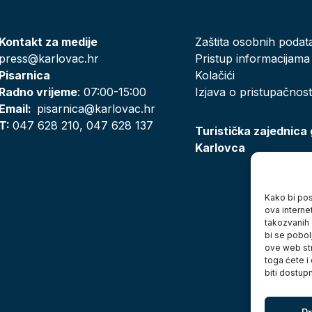
Kontakt za medije
Zaštita osobnih podat
press@karlovac.hr
Pristup informacijama
Pisarnica
Kolačići
Radno vrijeme
: 07:00-15:00
Izjava o pristupačnost
Email:
pisarnica@karlovac.hr
T:
047 628 210, 047 628 137
Turistička zajednica
Karlovca
Kako bi posj
ova interne
takozvanih 
bi se pobol
ove web str
toga ćete i
biti dostup