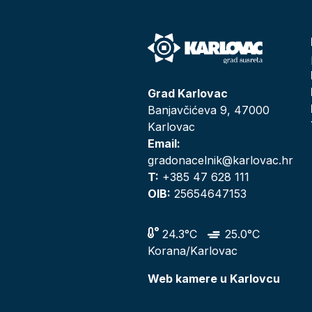
Grad Karlovac
Banjavčićeva 9, 47000
Karlovac
Email:
gradonacelnik@karlovac.hr
T:
+385 47 628 111
OIB:
25654647153
24.3°C
25.0°C
Korana/Karlovac
Web kamere u Karlovcu