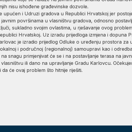
 njih nisu ishođene građevinske dozvole.
je upućen i Udruzi gradova u Republici Hrvatskoj jer postoj
a javnim površinama u vlasništvu gradova, odnosno postavlj
juči, sukladno svojim ovlastima, u rješavanje ovog proble
publici Hrvatskoj. Uz izradu prijedloga izmjena i dopuna P
rlovac je izradio prijedlog Odluke o uređenju prostora za
okalnoj i područnoj (regionalnoj) samoupravi kao i odre
 na snagu primjenjivat će se i na postavljanje terasa na j
u vlasništvu ili dano na upravljanje Gradu Karlovcu. Očekuj
da će ovaj problem što hitnije riješiti.