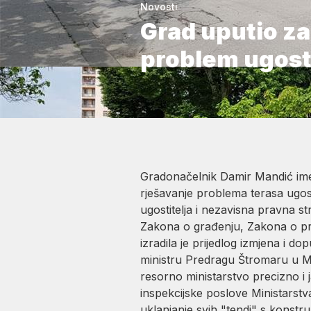
Novosti
Grad uputio za
problem ugosti
Gradonačelnik Damir Mandić imenov
rješavanje problema terasa ugos
ugostitelja i nezavisna pravna str
Zakona o građenju, Zakona o pr
izradila je prijedlog izmjena i 
ministru Predragu Štromaru u Min
resorno ministarstvo precizno i
inspekcijske poslove Ministarstv
uklanjanje svih "tendi" s konst