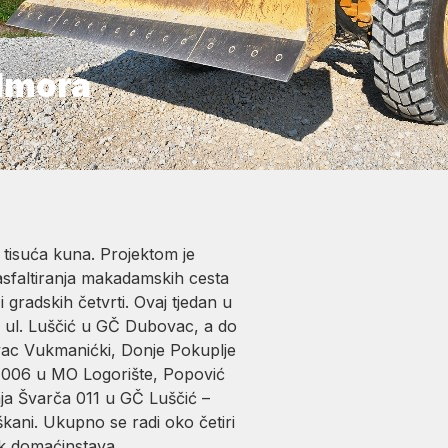
odmora
 tisuća kuna. Projektom je
asfaltiranja makadamskih cesta
 gradskih četvrti. Ovaj tjedan u
i ul. Luščić u GČ Dubovac, a do
vac Vukmanićki, Donje Pokuplje
 006 u MO Logorište, Popović
a Švarča 011 u GČ Luščić –
ani. Ukupno se radi oko četiri
ak domaćinstava.