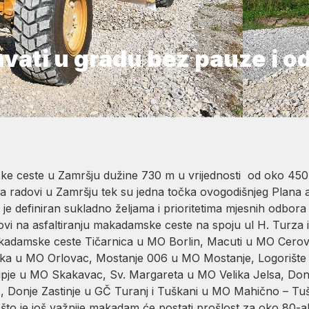
vati u gradu bez pauze i 
mske ceste u Zamršju dužine 730 m u vrijednosti od oko 450
a radovi u Zamršju tek su jedna točka ovogodišnjeg Plana 
e definiran sukladno željama i prioritetima mjesnih odbora i
vi na asfaltiranju makadamske ceste na spoju ul H. Turza 
makadamske ceste Tičarnica u MO Borlin, Macuti u MO Cero
ka u MO Orlovac, Mostanje 006 u MO Mostanje, Logorište
pje u MO Skakavac, Sv. Margareta u MO Velika Jelsa, Donj
 Donje Zastinje u GČ Turanj i Tuškani u MO Mahično – Tušk
o što je još važnije makadam će postati prošlost za oko 80-