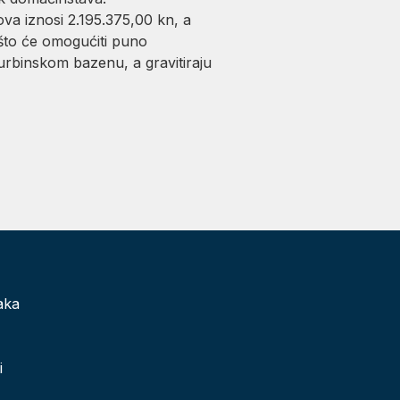
ova iznosi 2.195.375,00 kn, a
 što će omogućiti puno
rbinskom bazenu, a gravitiraju
aka
i