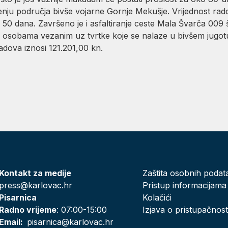
ćenju područja bivše vojarne Gornje Mekušje. Vrijednost rad
 50 dana. Završeno je i asfaltiranje ceste Mala Švarča 009
 osobama vezanim uz tvrtke koje se nalaze u bivšem jugotu
adova iznosi 121.201,00 kn.
Kontakt za medije
Zaštita osobnih podat
press@karlovac.hr
Pristup informacijama
Pisarnica
Kolačići
Radno vrijeme
: 07:00-15:00
Izjava o pristupačnost
Email:
pisarnica@karlovac.hr