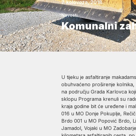
7. kolovoza, 2018.
Novosti
Komunalni zah
U tijeku je asfaltiranje makada
obuhvaćeno proširenje kolnika, 
na području Grada Karlovca koji j
sklopu Programa krenuli su rado
kraja godine bit će uređene i 
016 u MO Donje Pokuplje, Rečič
Brdo 001 u MO Popović Brdo, Li
Jamadol, Vojaki u MO Zadobarje,
kilometara asfaltiranih cesta, n