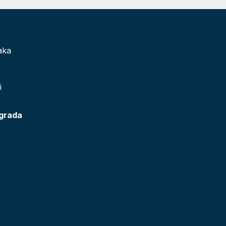
aka
i
 grada