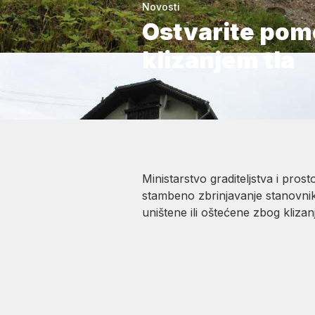
Novosti
Ostvarite pom
klizanjem tla
Ministarstvo graditeljstva i pro
stambeno zbrinjavanje stanovnika
uništene ili oštećene zbog kliza