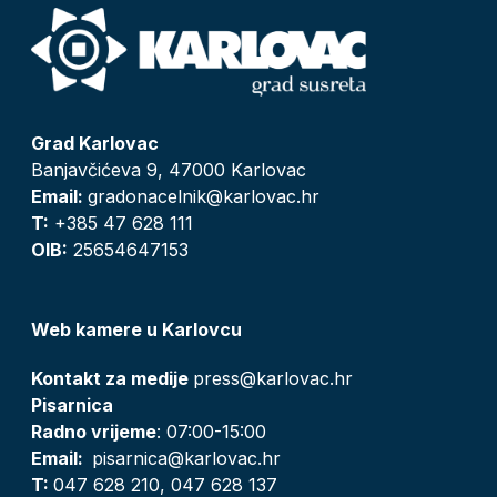
Grad Karlovac
Banjavčićeva 9, 47000 Karlovac
Email:
gradonacelnik@karlovac.hr
T:
+385 47 628 111
OIB:
25654647153
Web kamere u Karlovcu
Kontakt za medije
press@karlovac.hr
Pisarnica
Radno vrijeme
: 07:00-15:00
Email:
pisarnica@karlovac.hr
T:
047 628 210, 047 628 137