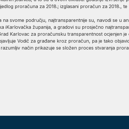
ijedlog proračuna za 2018.; izglasani proračun za 2018., t
ca na svome području, najtransparentnije su, navodi se u an
a iKarlovačka županija, a gradovi su prosječno najtranspar
i. Grad Karlovac za proračunsku transparentnost ocjenjen j
avljuje Vodič za građane kroz proračun, pa je tako objavi
 razumljiv način prikazuje se složen proces stvaranja pror