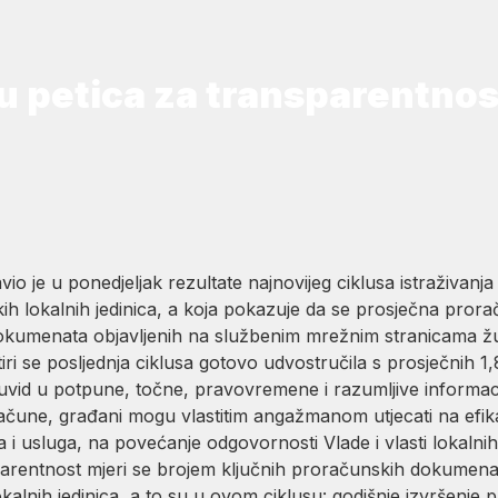
u petica za transparentno
tavio je u ponedjeljak rezultate najnovijeg ciklusa istraživan
skih lokalnih jedinica, a koja pokazuje da se prosječna pro
kumenata objavljenih na službenim mrežnim stranicama župa
tiri se posljednja ciklusa gotovo udvostručila s prosječnih 
uvid u potpune, točne, pravovremene i razumljive informac
une, građani mogu vlastitim angažmanom utjecati na efikas
 i usluga, na povećanje odgovornosti Vlade i vlasti lokalnih
parentnost mjeri se brojem ključnih proračunskih dokumena
alnih jedinica, a to su u ovom ciklusu: godišnje izvršenje 