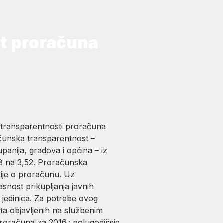
st proračuna
ja transparentnosti proračuna
računska transparentnost –
nija, gradova i općina – iz
1,8 na 3,52. Proračunska
ije o proračunu. Uz
nost prikupljanja javnih
 jedinica. Za potrebe ovog
ta objavljenih na službenim
proračuna za 2016.; polugodišnje