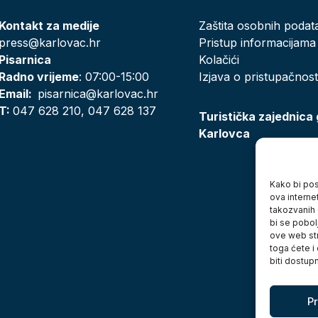
Kontakt za medije
Zaštita osobnih podat
press@karlovac.hr
Pristup informacijama
Pisarnica
Kolačići
Radno vrijeme
: 07:00-15:00
Izjava o pristupačnost
Email:
pisarnica@karlovac.hr
T:
047 628 210, 047 628 137
Turistička zajednica
Karlovca
Kako bi posj
ova interne
takozvanih 
bi se pobol
ove web str
toga ćete i
biti dostup
Pr