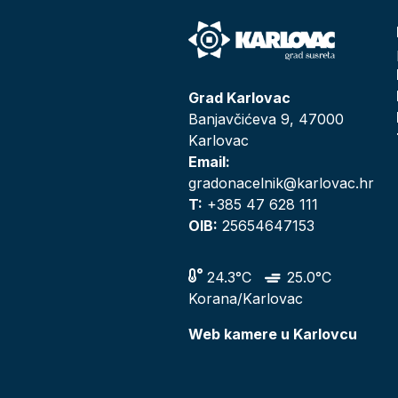
Grad Karlovac
Banjavčićeva 9, 47000
Karlovac
Email:
gradonacelnik@karlovac.hr
T:
+385 47 628 111
OIB:
25654647153
24.3°C
25.0°C
Korana/Karlovac
Web kamere u Karlovcu