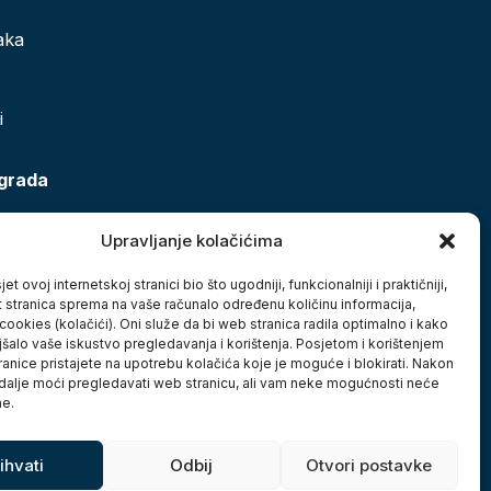
aka
i
 grada
Upravljanje kolačićima
et ovoj internetskoj stranici bio što ugodniji, funkcionalniji i praktičniji,
t stranica sprema na vaše računalo određenu količinu informacija,
cookies (kolačići). Oni služe da bi web stranica radila optimalno i kako
jšalo vaše iskustvo pregledavanja i korištenja. Posjetom i korištenjem
anice pristajete na upotrebu kolačića koje je moguće i blokirati. Nakon
 dalje moći pregledavati web stranicu, ali vam neke mogućnosti neće
ne.
ihvati
Odbij
Otvori postavke