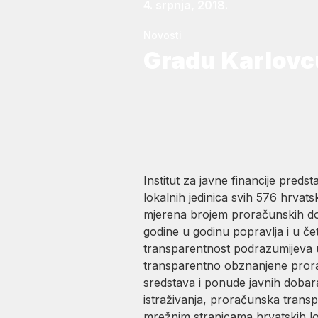
4. srpnja, 2018.
Novosti
Gradu Karlovc
Institut za javne financije preds
lokalnih jedinica svih 576 hrvat
mjerena brojem proračunskih do
godine u godinu popravlja i u če
transparentnost podrazumijeva 
transparentno obznanjene prorač
sredstava i ponude javnih dobara
istraživanja, proračunska trans
mrežnim stranicama hrvatskih lok