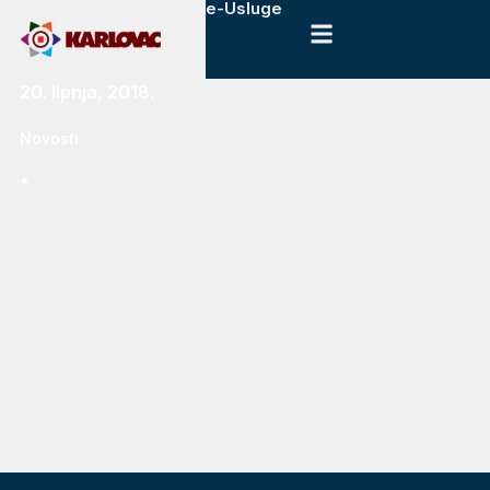
e-Usluge
20. lipnja, 2018.
Novosti
.