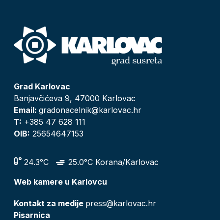
Grad Karlovac
Banjavčićeva 9, 47000 Karlovac
Email:
gradonacelnik@karlovac.hr
T:
+385 47 628 111
OIB:
25654647153
24.3°C
25.0°C Korana/Karlovac
Web kamere u Karlovcu
Kontakt za medije
press@karlovac.hr
Pisarnica