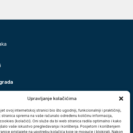
aka
i
 grada
Upravljanje kolačićima
et ovoj internetskoj stranici bio što ugodniji, funkcionalniji i praktičniji,
t stranica sprema na vaše računalo određenu količinu informacija,
cookies (kolačići). Oni služe da bi web stranica radila optimalno i kako
jšalo vaše iskustvo pregledavanja i korištenja. Posjetom i korištenjem
anice pristajete na upotrebu kolačića koje je moguće i blokirati. Nakon