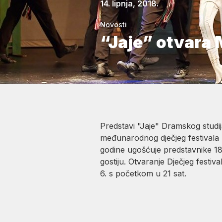
14. lipnja, 2018.
Novosti
“Jaje” otvara 
Predstavi "Jaje" Dramskog studij
međunarodnog dječjeg festivala 
godine ugošćuje predstavnike 18 
gostiju. Otvaranje Dječjeg festiv
6. s početkom u 21 sat.