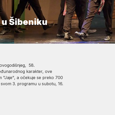
 u Šibeniku
 ovogodišnjeg, 58.
 međunarodnog karakter, ove
m "Jaje", a očekuje se preko 700
na svom 3. programu u subotu, 16.