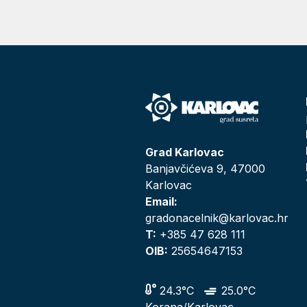
Grad Karlovac
Banjavčićeva 9, 47000
Karlovac
Email:
gradonacelnik@karlovac.hr
T:
+385 47 628 111
OIB:
25654647153
24.3°C
25.0°C
Korana/Karlovac