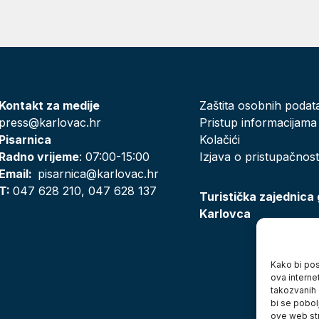
Kontakt za medije
Zaštita osobnih podat
press@karlovac.hr
Pristup informacijama
Pisarnica
Kolačići
Radno vrijeme
: 07:00-15:00
Izjava o pristupačnost
Email:
pisarnica@karlovac.hr
T:
047 628 210, 047 628 137
Turistička zajednica
Karlovca
Kako bi posj
ova interne
takozvanih 
bi se pobol
ove web str