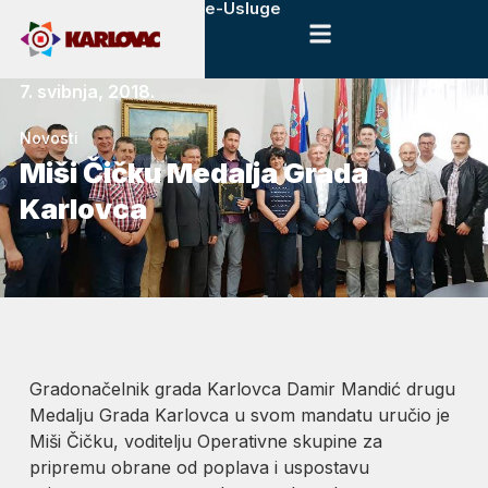
e-Usluge
7. svibnja, 2018.
Novosti
Miši Čičku Medalja Grada
Karlovca
Gradonačelnik grada Karlovca Damir Mandić drugu
Medalju Grada Karlovca u svom mandatu uručio je
Miši Čičku, voditelju Operativne skupine za
pripremu obrane od poplava i uspostavu