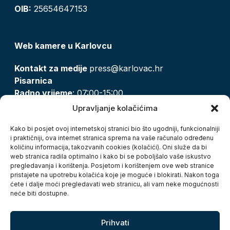
OIB:
25654647153
Web kamere u Karlovcu
Kontakt za medije
press@karlovac.hr
Pisarnica
Radno vrijeme
: 07:00-15:00
Email:
pisarnica@karlovac.hr
Upravljanje kolačićima
T:
047 628 210, 047 628 137
Kako bi posjet ovoj internetskoj stranici bio što ugodniji, funkcionalniji
i praktičniji, ova internet stranica sprema na vaše računalo određenu
količinu informacija, takozvanih cookies (kolačići). Oni služe da bi
Zaštita osobnih podataka
web stranica radila optimalno i kako bi se poboljšalo vaše iskustvo
pregledavanja i korištenja. Posjetom i korištenjem ove web stranice
Pristup informacijama
pristajete na upotrebu kolačića koje je moguće i blokirati. Nakon toga
Kolačići
ćete i dalje moći pregledavati web stranicu, ali vam neke mogućnosti
Izjava o pristupačnosti
neće biti dostupne.
Turistička zajednica grada Karlovca
Prihvati