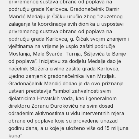
privremenog sustava obrane od poplava na
području grada Karlovca. Gradonačelnik Damir
Mandić Medalju je Čičku uručio zbog "izuzetnog
zalaganja te koordinacije svih dionika u uspostavi
privremenog sustava obrane od poplava na
području grada Karlovca, g. Čičak svojim znanjem i
vještinama na vrijeme je uspio zaštiti područje
Mostanja, Male Švarče, Turnja, Šišljavića te Banije
od poplava“. Inicijativu za dodjelu Medalje dao je
načelnik Stožera civilne zaštite grada Karlovca,
ujedno zamjenik gradonačelnika Ivan Mrzljak.
Gradonačelnik Mandić dodao je da ovo priznanje
ustvari predstavlja "simbol zahvalnosti svim
djelatnicima Hrvatskih voda, kao i generalnom
direktoru Zoranu Đurokoviću na svim dosad
odrađenim aktivnostima u vidu interventnih mjera
obrane od poplave koje su provedene unazad
godinu dana, a u koje je uloženo više od 15 milijuna
kuna".