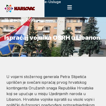
e-Usluge
18. travnja, 2018.
Novosti
Ispraćaj vojnika OSRH u Libanon
U vojarni stožernog generala Petra Stipetića
upriličen je svečani ispraćaj prvog hrvatskog
kontingenta Oružanih snaga Republike Hrvatske
koji se upućuje u misiju Ujedinjenih naroda u
Libanon. Hrvatske vojnike ispratili su visoki vojni i
politički dužnosnici predvođeni potpredsjednikom