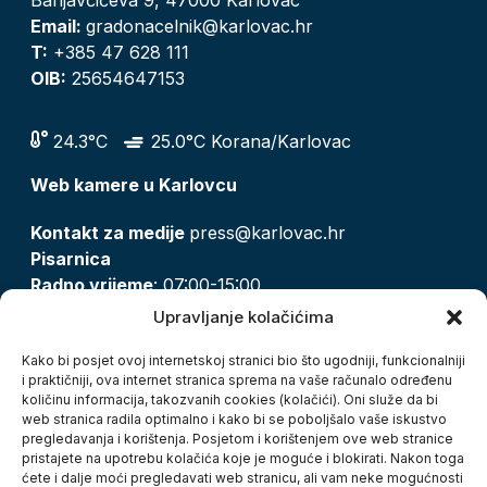
Email:
gradonacelnik@karlovac.hr
T:
+385 47 628 111
OIB:
25654647153
24.3°C
25.0°C Korana/Karlovac
Web kamere u Karlovcu
Kontakt za medije
press@karlovac.hr
Pisarnica
Radno vrijeme
: 07:00-15:00
Email:
pisarnica@karlovac.hr
Upravljanje kolačićima
T:
047 628 210, 047 628 137
Kako bi posjet ovoj internetskoj stranici bio što ugodniji, funkcionalniji
i praktičniji, ova internet stranica sprema na vaše računalo određenu
količinu informacija, takozvanih cookies (kolačići). Oni služe da bi
Zaštita osobnih podataka
web stranica radila optimalno i kako bi se poboljšalo vaše iskustvo
pregledavanja i korištenja. Posjetom i korištenjem ove web stranice
Pristup informacijama
pristajete na upotrebu kolačića koje je moguće i blokirati. Nakon toga
Kolačići
ćete i dalje moći pregledavati web stranicu, ali vam neke mogućnosti